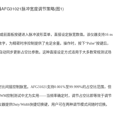
屏或前面板按键进入脉冲波形菜单，直接设定脉宽数值。该仪器支持16 ns
或5位数字，为精密时序控制提供了充足余量
。操作时，按下
“Pulse”按键后，
器会自动同步更新占空比参数。这种直接设定方式适用于大多数常规测试场
空比间接控制脉宽。
AFG31021支持0.001%至99.999%的占空比范围，但
PWM控制测试中尤为实用——当频率确定时，调节占空比即等效于调节
提供Duty/Width快捷切换键，用户可在两种调节模式间随时切换
。