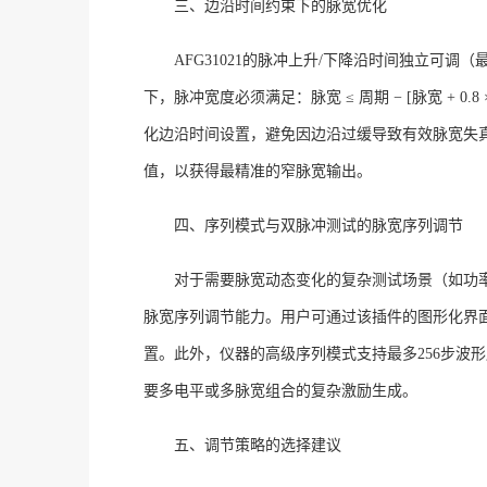
三、边沿时间约束下的脉宽优化
AFG31021的脉冲上升/下降沿时间独立可调
下，脉冲宽度必须满足：脉宽
≤ 周期 − [脉宽 + 0
化边沿时间设置，避免因边沿过缓导致有效脉宽失
值，以获得最精准的窄脉宽输出。
四、序列模式与双脉冲测试的脉宽序列调节
对于需要脉宽动态变化的复杂测试场景（如功
脉宽序列调节能力
。用户可通过该插件的图形化界
置
。此外，仪器的高级序列模式支持最多
256步
要多电平或多脉宽组合的复杂激励生成。
五、调节策略的选择建议