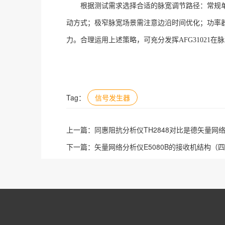
根据测试需求选择合适的脉宽调节路径：常规
动方式；极窄脉宽场景需注意边沿时间优化；功率
力。合理运用上述策略，可充分发挥AFG31021
Tag：
信号发生器
上一篇：
同惠阻抗分析仪TH2848对比是德矢量网络分
下一篇：
矢量网络分析仪E5080B的接收机结构（