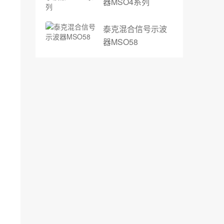
器MSO4系列
泰克混合信号示波
器MSO58