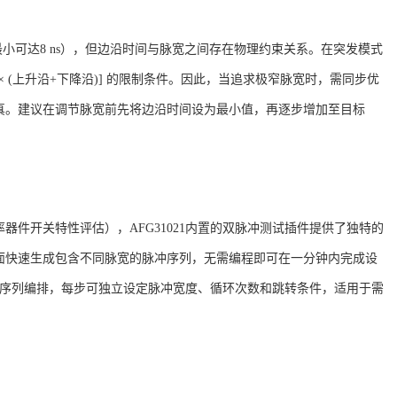
（最小可达8 ns），但边沿时间与脉宽之间存在物理约束关系
。在突发模式
.8 × (上升沿+下降沿)] 的限制条件
。因此，当追求极窄脉宽时，需同步优
真。建议在调节脉宽前先将边沿时间设为最小值，再逐步增加至目标
率器件开关特性评估），
AFG31021内置的双脉冲测试插件提供了独特的
面快速生成包含不同脉宽的脉冲序列，无需编程即可在一分钟内完成设
波形序列编排，每步可独立设定脉冲宽度、循环次数和跳转条件
，适用于需