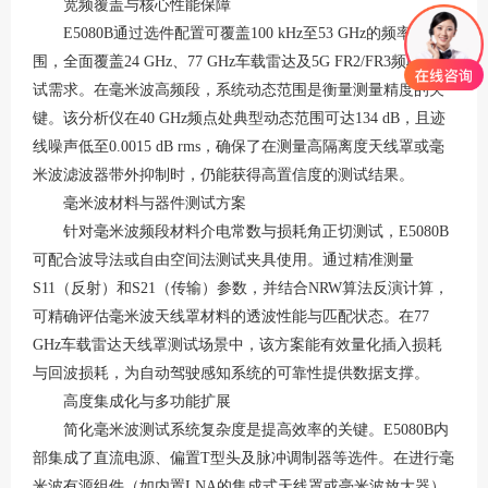
宽频覆盖与核心性能保障
E5080B通过选件配置可覆盖100 kHz至53 GHz的频率范
围，全面覆盖24 GHz、77 GHz车载雷达及5G FR2/FR3频段的测
试需求
。在毫米波高频段，系统动态范围是衡量测量精度的关
键。该分析仪在
40 GHz频点处典型动态范围可达134 dB，且迹
线噪声低至0.0015 dB rms，确保了在测量高隔离度天线罩或毫
米波滤波器带外抑制时，仍能获得高置信度的测试结果
。
毫米波材料与器件测试方案
针对毫米波频段材料介电常数与损耗角正切测试，
E5080B
可配合波导法或自由空间法测试夹具使用。通过精准测量
S11（反射）和S21（传输）参数，并结合NRW算法反演计算，
可精确评估毫米波天线罩材料的透波性能与匹配状态
。在
77
GHz车载雷达天线罩测试场景中，该方案能有效量化插入损耗
与回波损耗，为自动驾驶感知系统的可靠性提供数据支撑
。
高度集成化与多功能扩展
简化毫米波测试系统复杂度是提高效率的关键。
E5080B内
部集成了直流电源、偏置T型头及脉冲调制器等选件
。在进行毫
米波有源组件（如内置
LNA的集成式天线罩或毫米波放大器）