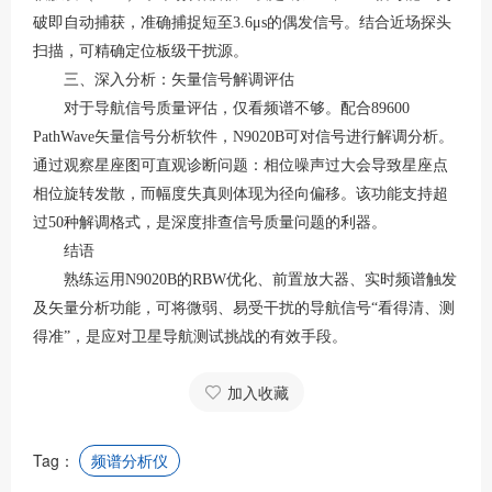
破即自动捕获，准确捕捉短至3.6μs的偶发信号
。结合近场探头
扫描，可精确定位板级干扰源
。
三、深入分析：矢量信号解调评估
对于导航信号质量评估，仅看频谱不够。配合
89600
PathWave矢量信号分析软件，N9020B可对信号进行解调分析
。
通过观察星座图可直观诊断问题：相位噪声过大会导致星座点
相位旋转发散，而幅度失真则体现为径向偏移
。该功能支持超
过
50种解调格式，是深度排查信号质量问题的利器
。
结语
熟练运用
N9020B的RBW优化、前置放大器、实时频谱触发
及矢量分析功能，可将微弱、易受干扰的导航信号“看得清、测
得准”，是应对卫星导航测试挑战的有效手段。
加入收藏
Tag：
频谱分析仪