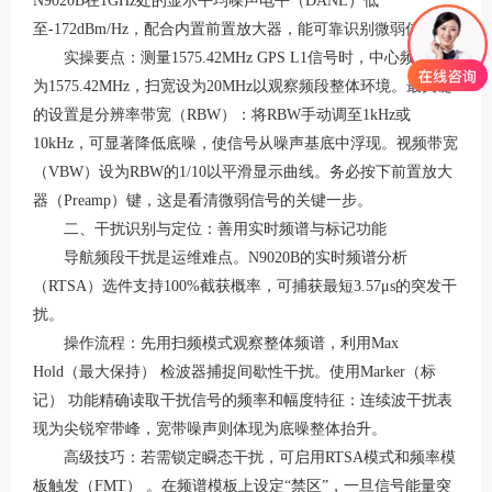
N9020B在1GHz处的显示平均噪声电平（DANL）低
至-172dBm/Hz，配合内置前置放大器，能可靠识别微弱信号
。
实操要点：测量
1575.42MHz GPS L1信号时，中心频率设
为1575.42MHz，扫宽设为20MHz以观察频段整体环境
。最关键
的设置是分辨率带宽（
RBW）：将RBW手动调至1kHz或
10kHz，可显著降低底噪，使信号从噪声基底中浮现
。视频带宽
（
VBW）设为RBW的1/10以平滑显示曲线
。务必按下前置放大
器（
Preamp）键，这是看清微弱信号的关键一步
。
二、干扰识别与定位：善用实时频谱与标记功能
导航频段干扰是运维难点。
N9020B的实时频谱分析
（RTSA）选件支持100%截获概率，可捕获最短3.57μs的突发干
扰
。
操作流程：先用扫频模式观察整体频谱，利用
Max
Hold（最大保持） 检波器捕捉间歇性干扰
。使用
Marker（标
记） 功能精确读取干扰信号的频率和幅度特征：连续波干扰表
现为尖锐窄带峰，宽带噪声则体现为底噪整体抬升
。
高级技巧：若需锁定瞬态干扰，可启用
RTSA模式和频率模
板触发（FMT） 。在频谱模板上设定“禁区”，一旦信号能量突