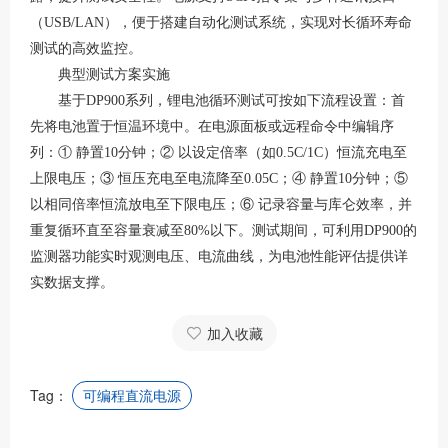
（USB/LAN），便于搭建自动化测试系统，实现对长循环寿命
测试的高效监控
。
典型测试方案实施
基于
DP900系列，锂电池循环测试可按如下流程设置：首
先将电池置于恒温环境中
。在电源面板或远程命令中编辑序
列：
① 静置10分钟；② 以设定倍率（如0.5C/1C）恒流充电至
上限电压；③ 恒压充电至电流降至0.05C；④ 静置10分钟；⑤
以相同倍率恒流放电至下限电压；⑥ 记录容量与库仑效率，并
重复循环直至容量衰减至80%以下
。测试期间，可利用
DP900的
监测器功能实时观测电压、电流曲线，为电池性能评估提供详
实数据支撑。
加入收藏
Tag：
可编程直流电源