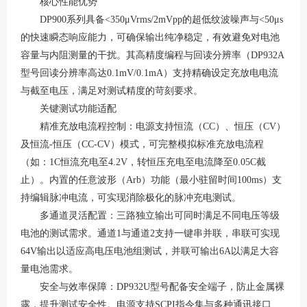
核心性能优势
DP900系列具备
<350μVrms/2mVpp
的超低纹波噪声与
<50μs
的快速瞬态响应能力，可确保输出纯净稳定，有效避免对电池
容量与内阻测量的干扰
。其高精度编程与回读分辨率（
DP932A
型号回读分辨率高达0.1mV/0.1mA）支持精确设定充放电电流
与截至电压，满足对测试精度的苛刻要求
。
关键测试功能适配
精准充放电流程控制
：电源支持恒流（
CC）、恒压（CV）
及恒流-恒压（CC-CV）模式，可完整模拟标准充放电流程
（如：1C恒流充电至4.2V，转恒压充电至电流降至0.05C截
止）
。内置的
任意波形（
Arb）功能
（最小驻留时间
100ms）支
持编辑脉冲电流，可实现消除极化的脉冲充电测试
。
多通道灵活配置
：三路独立输出可同时满足不同电压等级
电池的测试需求。通道
1与通道2支持
一键串并联
，串联可实现
64V输出以适应高电压电池组测试，并联可输出6A以满足大容
量电池需求
。
安全与效率保障
：
DP932U型号配备安全端子，防止金属裸
露，提升测试安全性
。电源支持
SCPI指令集与多种通讯接口