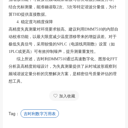
结合光标测量，能准确读取
2次、3次等特定谐波分量值，为计
算THD提供直接数据。
4. 稳定度与精度保障
高精度失真测量对环境要求较高。建议利用
DMM7510的内部自
动校准功能，以最大限度减少温度漂移带来的增益误差
。对于
极低失真信号，采用较慢的
NPLC（电源线周期数）设置（如
1PLC或更高）可有效抑制噪声，提升测量重复性
。
综上所述，吉时利
DMM7510通过高速数字化、图形化FFT
分析及高精度前端设计，为失真测量提供了从时域波形观察到
频域谐波定量分析的完整解决方案，是精密信号质量评估的理
想工具。
加入收藏
Tag：
吉时利数字万用表