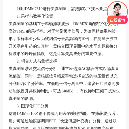
利用
DMM7510进行失真测量，需把握以下技术要点：
1. 采样与数字化设置
失真测量的基础在于精确捕获波形。
DMM7510的数字化仪支持
高达1MS/s的采样率
。对于常见频率信号，为确保精确重构波
形，采样率至少应为被测信号最高频率的
10倍。在测量纹波或
开关噪声引起的失真时，需结合图形界面中的水平光标直接分
析波形的峰峰值幅度，这是计算失真成分的重要依据
。
2. 耦合方式与量程选择
失真测量涉及交流信号分析，通常应选择
AC耦合方式以隔离直
流偏置。同时，需根据信号幅度手动选择合适的电压量程以充
分利用7位半分辨率。在低电平信号测量中，建议开启线路同步
功能以提升共模抑制比（可达140dB），有效抑制工频干扰对失
真测量的影响
。
3. 图形化FFT分析
这是
DMM7510区别于传统万用表的关键功能。在捕获波形后，
用户可通过触摸屏调用FFT（快速傅里叶变换）分析。通过双
指缩放功能，可直接在频域观察基波与各次谐波的幅度分布
。