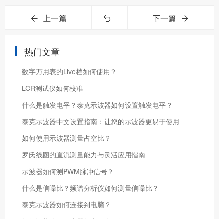
上一篇
下一篇
热门文章
数字万用表的Live档如何使用？
LCR测试仪如何校准
什么是触发电平？泰克示波器如何设置触发电平？
泰克示波器中文设置指南：让您的示波器更易于使用
如何使用示波器测量占空比？
罗氏线圈的直流测量能力与灵活应用指南
示波器如何测PWM脉冲信号？
什么是信噪比？频谱分析仪如何测量信噪比？
泰克示波器如何连接到电脑？