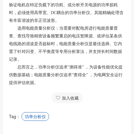
验证电机在特定负载下的功耗、或分析开关电源的功率损耗
时，必须使用高带宽、DC耦合的功率分析仪。其能精确处理含
有丰富谐波的非正弦波形
。
选用电能质量分析仪：当需要对配电房进行电能质量普
查、查找导致精密设备频繁重启的电压暂降源、或评估某条供
电线路的谐波是否超标时，电能质量分析仪是最佳选择。它内
置了针对闪变、不平衡度等专用分析算法，并支持长时间数据
记录
。
总而言之，功率分析仪追求
“测得准” ，为设备性能优化提
供数据基础；电能质量分析仪追求“查得全” ，为电网安全运行
提供评估依据
。
加入收藏
Tag：
功率分析仪