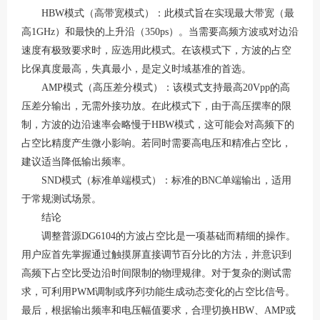
HBW模式（高带宽模式）：此模式旨在实现最大带宽（最
高1GHz）和最快的上升沿（350ps）。当需要高频方波或对边沿
速度有极致要求时，应选用此模式。在该模式下，方波的占空
比保真度最高，失真最小，是定义时域基准的首选
。
AMP模式（高压差分模式）：该模式支持最高20Vpp的高
压差分输出，无需外接功放
。在此模式下，由于高压摆率的限
制，方波的边沿速率会略慢于
HBW模式，这可能会对高频下的
占空比精度产生微小影响。若同时需要高电压和精准占空比，
建议适当降低输出频率。
SND模式（标准单端模式）：标准的BNC单端输出，适用
于常规测试场景。
结论
调整普源
DG6104的方波占空比是一项基础而精细的操作。
用户应首先掌握通过触摸屏直接调节百分比的方法，并意识到
高频下占空比受边沿时间限制的物理规律。对于复杂的测试需
求，可利用PWM调制或序列功能生成动态变化的占空比信号。
最后，根据输出频率和电压幅值要求，合理切换HBW、AMP或