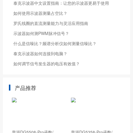
泰克示波器中文设置指南：让您的示波器更易于使用
如何使用示波器测量占空比？
罗氏线圈的直流测量能力与灵活应用指南
示波器如何测PWM脉冲信号？
什么是信噪比？频谱分析仪如何测量信噪比？
泰克示波器如何连接到电脑？
如何调节信号发生器的电压有效值？
产品推荐
普
源DG5508-Pro函数/任意波形发生器
普
源DG5358-Pro函数/任意波形发生器