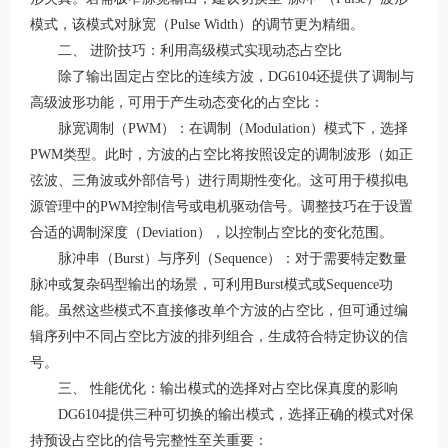
模式，该模式对脉宽（Pulse Width）的调节更为精细。
二、
进阶技巧：利用高级模式实现动态占空比
除了输出固定占空比的连续方波，
DG6104还提供了调制与
高级波形功能，可用于产生动态变化的占空比：
脉宽调制（
PWM）：在调制（Modulation）模式下，选择
PWM类型。此时，方波的占空比将按照设定的调制波形（如正
弦波、三角波或外部信号）进行周期性变化。这可用于模拟电
源管理中的PWM控制信号或电机驱动信号
。调整技巧在于设置
合适的调制深度（
Deviation），以控制占空比的变化范围。
脉冲串（
Burst）与序列（Sequence）：对于需要特定数量
脉冲或复杂码型输出的场景，可利用Burst模式或Sequence功
能
。虽然这些模式不直接修改单个方波的占空比，但可通过编
辑序列中不同占空比方波的排列组合，生成符合特定协议的信
号。
三、
性能优化：输出模式的选择对占空比保真度的影响
DG6104提供三种可切换的输出模式，选择正确的模式对保
持预设占空比的信号完整性至关重要
：