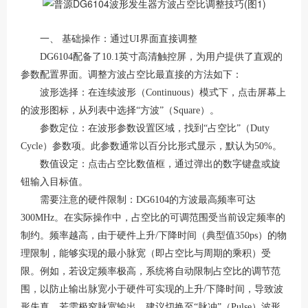
一、
基础操作：通过
UI界面直接调整
DG6104配备了10.1英寸高清触控屏，为用户提供了直观的
参数配置界面
。调整方波占空比最直接的方法如下：
波形选择：在连续波形（
Continuous）模式下，点击屏幕上
的波形图标，从列表中选择“方波”（Square）。
参数定位：在波形参数设置区域，找到
“占空比”（Duty
Cycle）参数项。此参数通常以百分比形式显示，默认为50%。
数值设定：点击占空比数值框，通过弹出的数字键盘或旋
钮输入目标值。
需要注意的硬件限制：
DG6104的方波最高频率可达
300MHz
。在实际操作中，占空比的可调范围受当前设定频率的
制约。频率越高，由于硬件上升
/下降时间（典型值350ps）的物
理限制，能够实现的最小脉宽（即占空比与周期的乘积）受
限。例如，若设定频率极高，系统将自动限制占空比的调节范
围，以防止输出脉宽小于硬件可实现的上升/下降时间，导致波
形失真。若需极窄脉宽输出，建议切换至“脉冲”（Pulse）波形