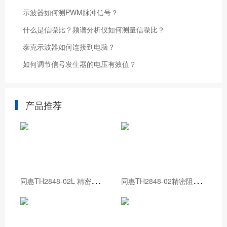
示波器如何测PWM脉冲信号？
什么是信噪比？频谱分析仪如何测量信噪比？
泰克示波器如何连接到电脑？
如何调节信号发生器的电压有效值？
产品推荐
同
惠TH2848-02L 精密阻抗分析仪
同
惠TH2848-02精密阻抗分析仪