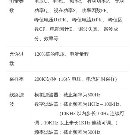
测量参
电压U、电流I、 频率f、 有功功率P、 无功
数
功率Q、 视在功率S、 功率因数PF、
峰值电压U±PK、 峰值电流I±PK、 峰值因
数CF、电能累计E、 谐波失真、 谐波成
分、效率等
允许过
120%倍的电压、电流量程
载
采样率
200K次/秒（16位 电压、电流同时采样)
线路滤
模拟滤波器：截止频率为500Hz
波
数字滤波器：截止频率为1KHz～100kHz。
(10KHz 以内步长100Hz 连续可
调，10KHz 以上步长1KHz 连续可调。)
频率滤波器：截止频率为500Hz