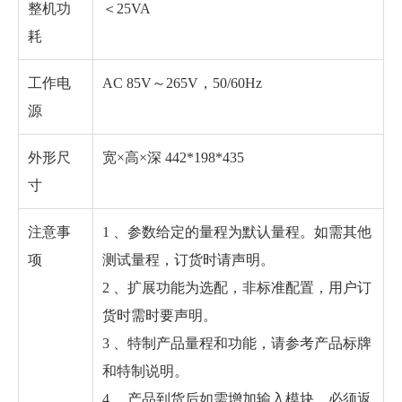
整机功
＜25VA
耗
工作电
AC 85V～265V，50/60Hz
源
外形尺
宽×高×深 442*198*435
寸
注意事
1 、参数给定的量程为默认量程。如需其他
项
测试量程，订货时请声明。
2 、扩展功能为选配，非标准配置，用户订
货时需时要声明。
3 、特制产品量程和功能，请参考产品标牌
和特制说明。
4 、产品到货后如需增加输入模块，必须返