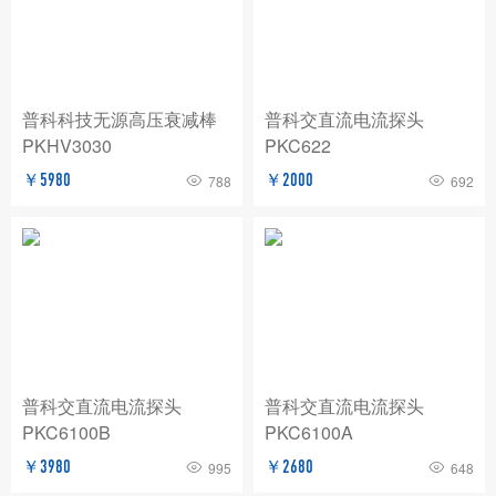
BNC
玖锦
TABOR
费思泰克
白鹭
致远电子/ZLG
爱斯佩克/ESPEC
普科科技无源高压衰减棒
普科交直流电流探头
普锐马/Prima
AP
赛恩科仪/SSI
PKHV3030
PKC622
美瑞克/REK
Dewesoft
拓普瑞/TOPRIE
￥5980
￥2000
788
692
法国CA
青智
恩智
PICO
AT
万里眼/longsight
万瑞达
赛宝
苏黎世
AGITEKPOWER
广五所
普科交直流电流探头
普科交直流电流探头
PKC6100B
PKC6100A
￥3980
￥2680
995
648