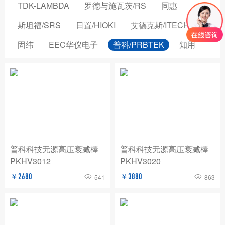
TDK-LAMBDA
罗德与施瓦茨/RS
同惠
斯坦福/SRS
日置/HIOKI
艾德克斯/ITECH
固纬
EEC华仪电子
普科/PRBTEK
知用
品致
横河/YOKOGAWA
致茂电子/CHROMA
安立/ANRITSU
菲力尔/FLIR
安柏/APPLENT
长盛仪器
创远仪器/TRANSCOM
浩视/HIROX
高德
国仪量子
OMICRON-LAB
稳科/WAYNE KERR
普科科技无源高压衰减棒
普科科技无源高压衰减棒
PKHV3012
PKHV3020
森东宝科技/CINDBEST
数英仪器
坤恒顺维
￥2680
￥3880
541
863
森美协尔/SEMISHARE
概伦电子
AIM-TTI
远方/EVERFINE
飞础科/FOTRIC
泰思曼
菊水/KIKUSUI
美尔诺/MAYNUO
青岛思仪