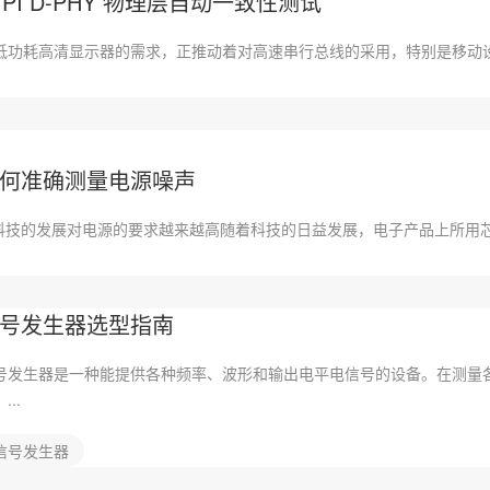
IPI D-PHY 物理层自动一致性测试
低功耗高清显示器的需求，正推动着对高速串行总线的采用，特别是移动设备。MI
何准确测量电源噪声
.科技的发展对电源的要求越来越高随着科技的日益发展，电子产品上所用芯
号发生器选型指南
号发生器是一种能提供各种频率、波形和输出电平电信号的设备。在测量
...
信号发生器