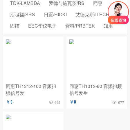
TDK-LAMBDA
罗德与施瓦茨/RS
同惠
斯坦福/SRS
日置/HIOKI
艾德克斯/ITECH
固纬
EEC华仪电子
普科/PRBTEK
知用
品致
横河/YOKOGAWA
致茂电子/CHROMA
安立/ANRITSU
菲力尔/FLIR
安柏/APPLENT
长盛仪器
创远仪器/TRANSCOM
浩视/HIROX
高德
国仪量子
OMICRON-LAB
稳科/WAYNE KERR
同惠TH1312-100 音频扫
同惠TH1312-60 音频扫频
频信号发
信号发生
森东宝科技/CINDBEST
数英仪器
坤恒顺维
￥0
￥0
665
677
森美协尔/SEMISHARE
概伦电子
AIM-TTI
远方/EVERFINE
飞础科/FOTRIC
泰思曼
菊水/KIKUSUI
美尔诺/MAYNUO
青岛思仪