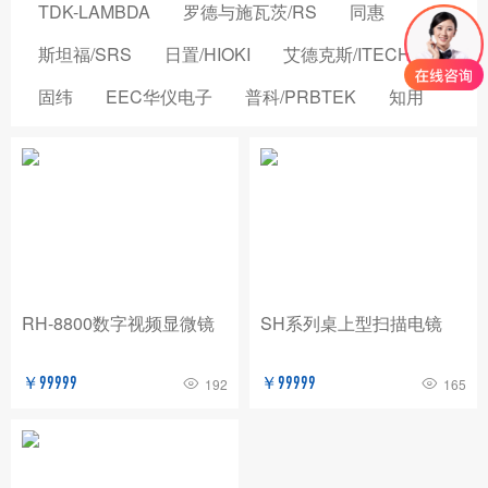
TDK-LAMBDA
罗德与施瓦茨/RS
同惠
斯坦福/SRS
日置/HIOKI
艾德克斯/ITECH
固纬
EEC华仪电子
普科/PRBTEK
知用
品致
横河/YOKOGAWA
致茂电子/CHROMA
安立/ANRITSU
菲力尔/FLIR
安柏/APPLENT
长盛仪器
创远仪器/TRANSCOM
浩视/HIROX
高德
国仪量子
OMICRON-LAB
稳科/WAYNE KERR
RH-8800数字视频显微镜
SH系列桌上型扫描电镜
森东宝科技/CINDBEST
数英仪器
坤恒顺维
￥99999
￥99999
192
165
森美协尔/SEMISHARE
概伦电子
AIM-TTI
远方/EVERFINE
飞础科/FOTRIC
泰思曼
菊水/KIKUSUI
美尔诺/MAYNUO
青岛思仪