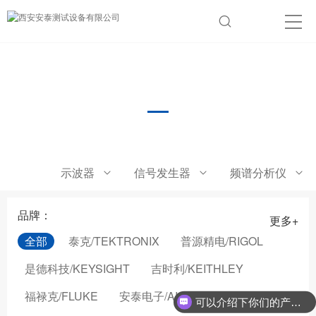
微波计数器
示波器
信号发生器
频谱分析仪
品牌：
更多+
全部
泰克/TEKTRONIX
普源精电/RIGOL
是德科技/KEYSIGHT
吉时利/KEITHLEY
福禄克/FLUKE
安泰电子/AIGTEK
可以介绍下你们的产品么？