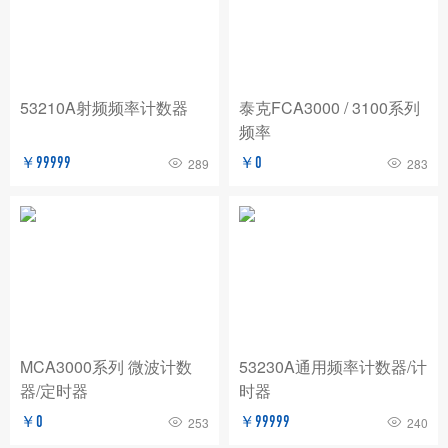
BNC
玖锦
TABOR
费思泰克
白鹭
致远电子/ZLG
爱斯佩克/ESPEC
53210A射频频率计数器
泰克FCA3000 / 3100系列
普锐马/Prima
AP
赛恩科仪/SSI
频率
美瑞克/REK
Dewesoft
拓普瑞/TOPRIE
￥99999
￥0
289
283
法国CA
青智
恩智
PICO
AT
万里眼/longsight
万瑞达
赛宝
苏黎世
AGITEKPOWER
广五所
MCA3000系列 微波计数
53230A通用频率计数器/计
器/定时器
时器
￥0
￥99999
253
240