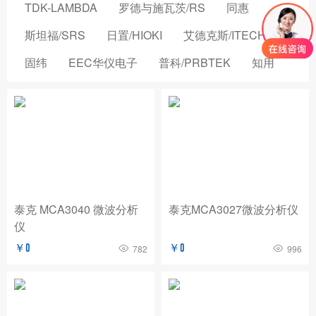
TDK-LAMBDA
罗德与施瓦茨/RS
同惠
斯坦福/SRS
日置/HIOKI
艾德克斯/ITECH
固纬
EEC华仪电子
普科/PRBTEK
知用
品致
横河/YOKOGAWA
致茂电子/CHROMA
安立/ANRITSU
菲力尔/FLIR
安柏/APPLENT
长盛仪器
创远仪器/TRANSCOM
浩视/HIROX
高德
国仪量子
OMICRON-LAB
稳科/WAYNE KERR
泰克 MCA3040 微波分析
泰克MCA3027微波分析仪
仪
森东宝科技/CINDBEST
数英仪器
坤恒顺维
￥0
￥0
782
996
森美协尔/SEMISHARE
概伦电子
AIM-TTI
远方/EVERFINE
飞础科/FOTRIC
泰思曼
菊水/KIKUSUI
美尔诺/MAYNUO
青岛思仪