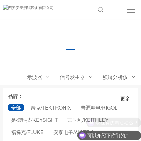
电学校准仪器
示波器
信号发生器
频谱分析仪
品牌：
更多+
全部
泰克/TEKTRONIX
普源精电/RIGOL
是德科技/KEYSIGHT
吉时利/KEITHLEY
现在有优惠活动么？
福禄克/FLUKE
安泰电子/AIGTEK
可以介绍下你们的产品么？