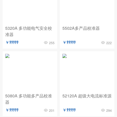
BNC
玖锦
TABOR
费思泰克
白鹭
致远电子/ZLG
爱斯佩克/ESPEC
5320A 多功能电气安全校
5502A多产品校准器
普锐马/Prima
AP
赛恩科仪/SSI
准器
美瑞克/REK
Dewesoft
拓普瑞/TOPRIE
￥99999
￥99999
255
222
法国CA
青智
恩智
PICO
AT
万里眼/longsight
万瑞达
赛宝
苏黎世
AGITEKPOWER
广五所
5080A 多功能多产品校准
52120A 超级大电流标准源
器
￥99999
￥99999
201
294