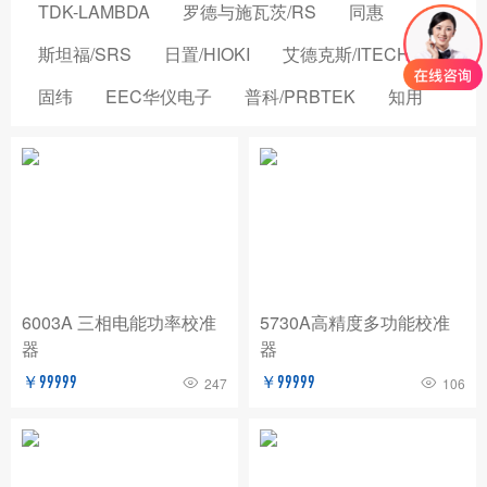
TDK-LAMBDA
罗德与施瓦茨/RS
同惠
斯坦福/SRS
日置/HIOKI
艾德克斯/ITECH
固纬
EEC华仪电子
普科/PRBTEK
知用
品致
横河/YOKOGAWA
致茂电子/CHROMA
安立/ANRITSU
菲力尔/FLIR
安柏/APPLENT
长盛仪器
创远仪器/TRANSCOM
浩视/HIROX
高德
国仪量子
OMICRON-LAB
稳科/WAYNE KERR
6003A 三相电能功率校准
5730A高精度多功能校准
器
器
森东宝科技/CINDBEST
数英仪器
坤恒顺维
￥99999
￥99999
247
106
森美协尔/SEMISHARE
概伦电子
AIM-TTI
远方/EVERFINE
飞础科/FOTRIC
泰思曼
菊水/KIKUSUI
美尔诺/MAYNUO
青岛思仪