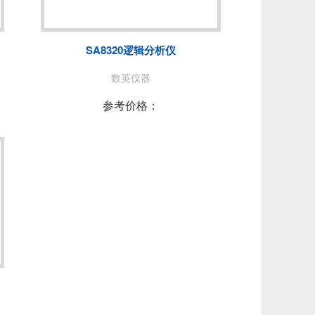
NUO
青岛思仪
费思泰克
SA8320逻辑分析仪
PEC
普锐马/PRIMA
数英仪器
DEWESOFT
参考价格：
拓普瑞/TOPRIE
PICO
AT
苏黎世