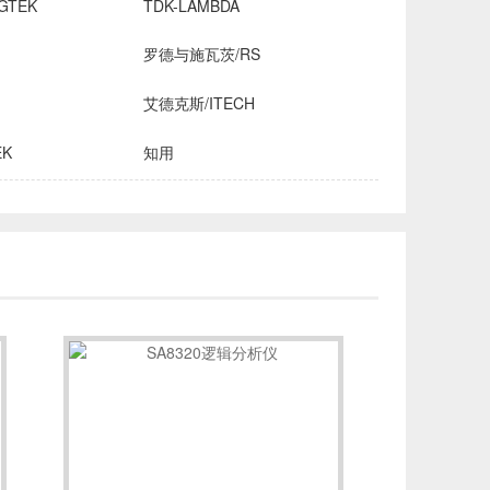
GTEK
TDK-LAMBDA
罗德与施瓦茨/RS
艾德克斯/ITECH
EK
知用
HROMA
安立/ANRITSU
创远仪器/TRANSCOM
OMICRON-LAB
稳科/WAYNE KERR
森美协尔/SEMISHARE
INE
飞础科/FOTRIC