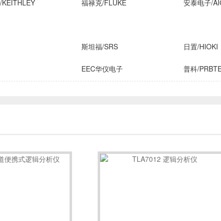
KEITHLEY
福禄克/FLUKE
安泰电子/AI
斯坦福/SRS
日置/HIOKI
EEC华仪电子
普科/PRBT
横河/YOKOGAWA
致茂电子/C
FLIR
安柏/APPLENT
长盛仪器
IROX
高德
国仪量子
技/CINDBEST
数英仪器
坤恒顺维
子
AIM-TTI
远方/EVERF