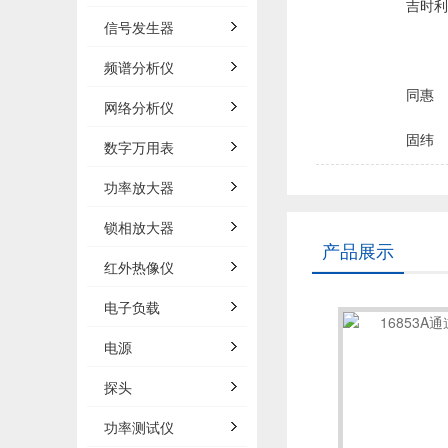
吉时利/
信号发生器
频谱分析仪
同惠
网络分析仪
固纬
数字万用表
品致
功率放大器
锁相放大器
菲力尔/
产品展示
红外热像仪
浩视/H
电子负载
电源
森东宝科
探头
概伦电
功率测试仪