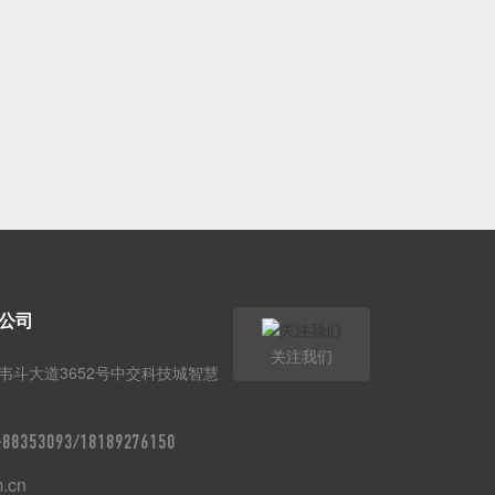
公司
关注我们
韦斗大道3652号中交科技城智慧
9-88353093/18189276150
m.cn