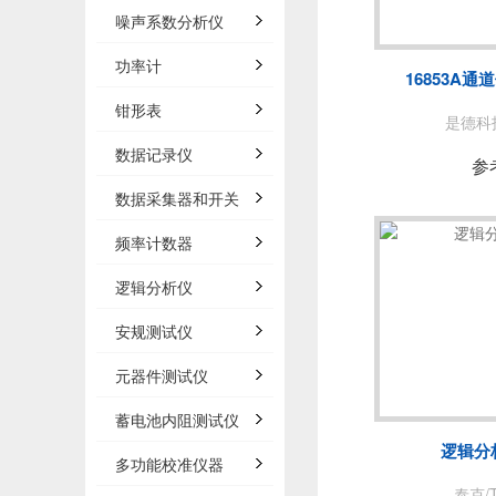
泰思曼
噪声系数分析仪
BNC
功率计
16853A
白鹭
钳形表
是德科技
数据记录仪
AP
参
数据采集器和开关
频率计数器
法国C
逻辑分析仪
安规测试仪
万里眼/
元器件测试仪
AGIT
蓄电池内阻测试仪
逻辑分析
多功能校准仪器
泰克/T