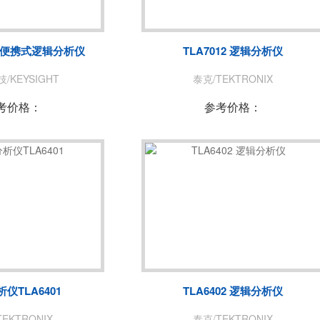
菊水/KIKUSUI
美尔诺/MAY
玖锦
TABOR
通道便携式逻辑分析仪
TLA7012 逻辑分析仪
致远电子/ZLG
爱斯佩克/ES
/KEYSIGHT
泰克/TEKTRONIX
赛恩科仪/SSI
美瑞克/REK
考价格：
参考价格：
A
青智
恩智
LONGSIGHT
万瑞达
赛宝
EKPOWER
广五所
仪TLA6401
TLA6402 逻辑分析仪
EKTRONIX
泰克/TEKTRONIX