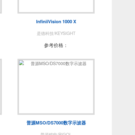
NUO
青岛思仪
费思泰克
InfiniiVision 1000 X
PEC
普锐马/PRIMA
是德科技/KEYSIGHT
DEWESOFT
参考价格：
拓普瑞/TOPRIE
PICO
AT
苏黎世
普源MSO/DS7000数字示波器
普源精电/RIGOL