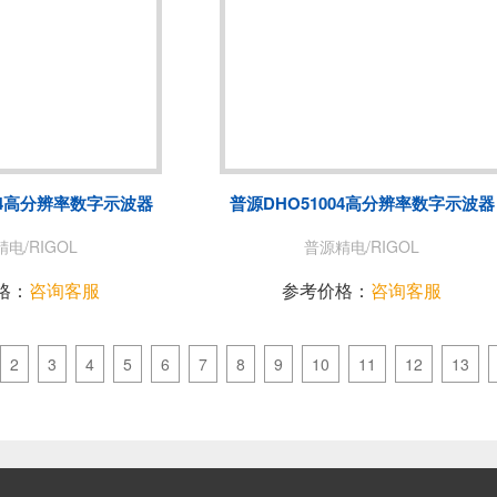
04高分辨率数字示波器
普源DHO51004高分辨率数字示波器
电/RIGOL
普源精电/RIGOL
格：
咨询客服
参考价格：
咨询客服
2
3
4
5
6
7
8
9
10
11
12
13