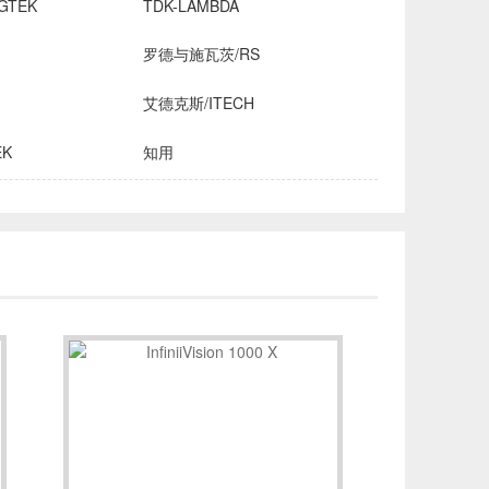
GTEK
TDK-LAMBDA
罗德与施瓦茨/RS
艾德克斯/ITECH
EK
知用
HROMA
安立/ANRITSU
创远仪器/TRANSCOM
OMICRON-LAB
稳科/WAYNE KERR
森美协尔/SEMISHARE
INE
飞础科/FOTRIC