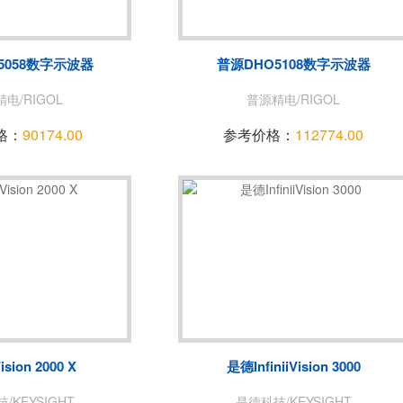
菊水/KIKUSUI
美尔诺/MAY
玖锦
TABOR
5058数字示波器
普源DHO5108数字示波器
致远电子/ZLG
爱斯佩克/ES
电/RIGOL
普源精电/RIGOL
赛恩科仪/SSI
美瑞克/REK
格：
90174.00
参考价格：
112774.00
A
青智
恩智
LONGSIGHT
万瑞达
赛宝
EKPOWER
广五所
Vision 2000 X
是德InfiniiVision 3000
/KEYSIGHT
是德科技/KEYSIGHT