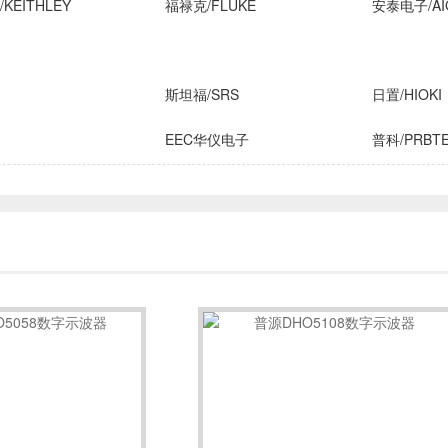
KEITHLEY
福禄克/FLUKE
安泰电子/AI
斯坦福/SRS
日置/HIOKI
EEC华仪电子
普科/PRBT
横河/YOKOGAWA
致茂电子/C
FLIR
安柏/APPLENT
长盛仪器
IROX
高德
国仪量子
技/CINDBEST
数英仪器
坤恒顺维
子
AIM-TTI
远方/EVERF