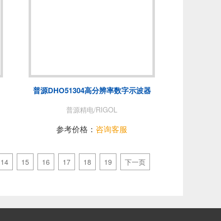
普源DHO51304高分辨率数字示波器
普源精电/RIGOL
参考价格：
咨询客服
14
15
16
17
18
19
下一页