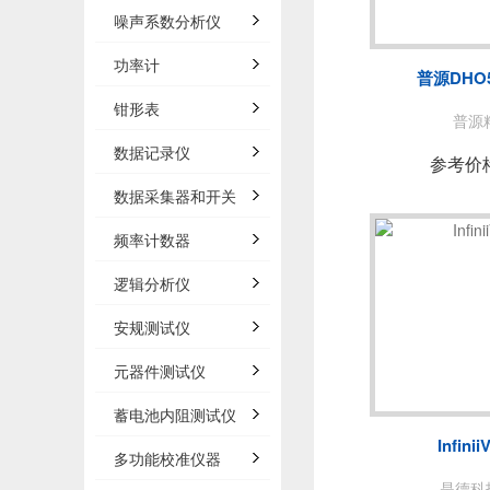
泰思曼
噪声系数分析仪
BNC
功率计
普源DHO
白鹭
钳形表
普源精
数据记录仪
AP
参考价
数据采集器和开关
频率计数器
法国C
逻辑分析仪
安规测试仪
万里眼/
元器件测试仪
AGIT
蓄电池内阻测试仪
Infinii
多功能校准仪器
是德科技