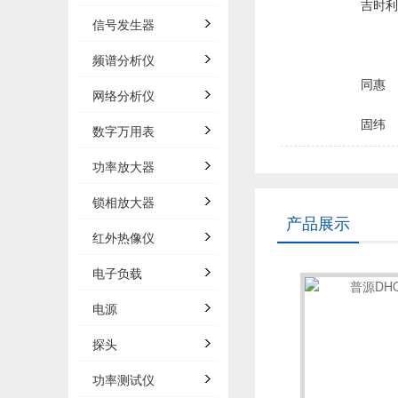
吉时利/
信号发生器
频谱分析仪
同惠
网络分析仪
固纬
数字万用表
品致
功率放大器
锁相放大器
菲力尔/
产品展示
红外热像仪
浩视/H
电子负载
电源
森东宝科
探头
概伦电
功率测试仪