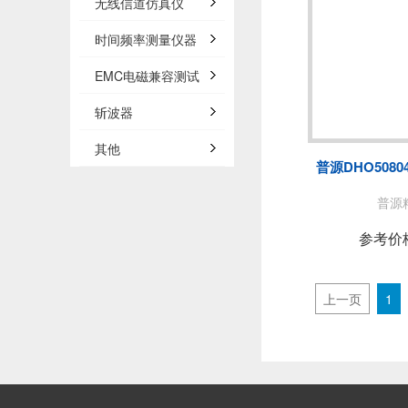
无线信道仿真仪
时间频率测量仪器
EMC电磁兼容测试
斩波器
其他
普源DHO508
普源精
参考价
上一页
1