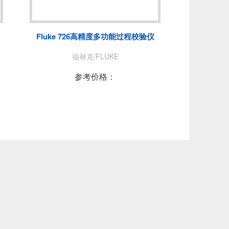
NUO
青岛思仪
费思泰克
Fluke 726高精度多功能过程校验仪
PEC
普锐马/PRIMA
福禄克/FLUKE
DEWESOFT
参考价格：
拓普瑞/TOPRIE
PICO
AT
苏黎世