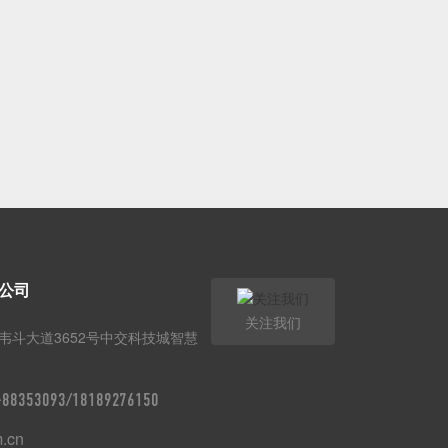
公司
关注我们
韦斗大道3652号中交科技城智慧
9-88353093/18189276150
m.cn