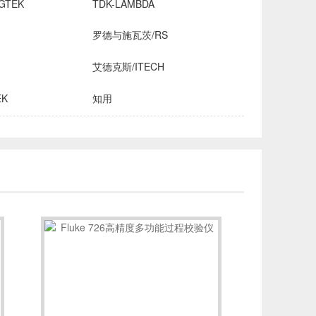
GTEK
TDK-LAMBDA
罗德与施瓦茨/RS
艾德克斯/ITECH
EK
知用
HROMA
安立/ANRITSU
创远仪器/TRANSCOM
OMICRON-LAB
稳科/WAYNE KERR
森美协尔/SEMISHARE
INE
飞础科/FOTRIC