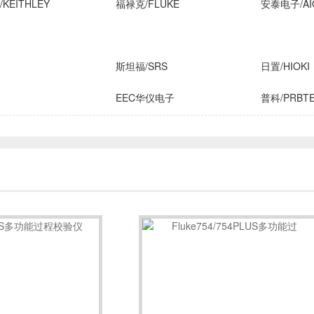
KEITHLEY
福禄克/FLUKE
安泰电子/AI
斯坦福/SRS
日置/HIOKI
EEC华仪电子
普科/PRBT
横河/YOKOGAWA
致茂电子/C
FLIR
安柏/APPLENT
长盛仪器
IROX
高德
国仪量子
技/CINDBEST
数英仪器
坤恒顺维
子
AIM-TTI
远方/EVERF