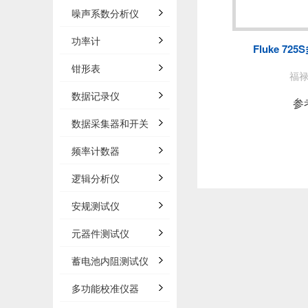
泰思曼
噪声系数分析仪
BNC
功率计
Fluke 7
白鹭
钳形表
福禄
数据记录仪
AP
参
数据采集器和开关
频率计数器
法国C
逻辑分析仪
安规测试仪
万里眼/
元器件测试仪
AGIT
蓄电池内阻测试仪
多功能校准仪器