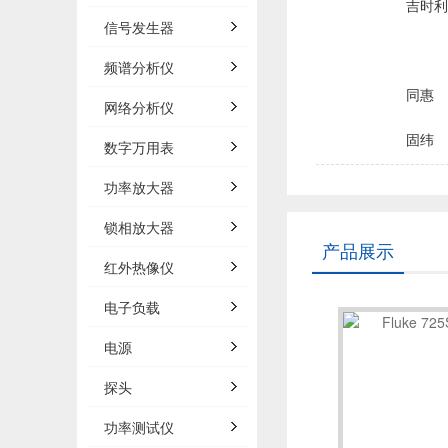
吉时利/
信号发生器
频谱分析仪
同惠
网络分析仪
固纬
数字万用表
品致
功率放大器
锁相放大器
菲力尔/
产品展示
红外热像仪
浩视/H
电子负载
电源
森东宝科
探头
概伦电
功率测试仪