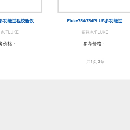
菊水/KIKUSUI
美尔诺/MAY
玖锦
TABOR
25S多功能过程校验仪
Fluke754/754PLUS多功能过
致远电子/ZLG
爱斯佩克/ES
克/FLUKE
福禄克/FLUKE
赛恩科仪/SSI
美瑞克/REK
考价格：
参考价格：
共
1
页
3
条
A
青智
恩智
LONGSIGHT
万瑞达
赛宝
EKPOWER
广五所