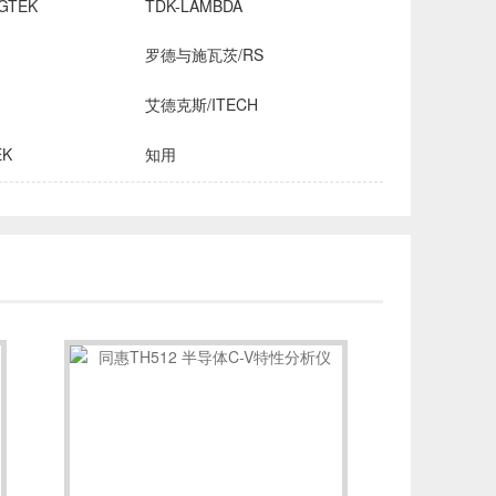
GTEK
TDK-LAMBDA
罗德与施瓦茨/RS
艾德克斯/ITECH
EK
知用
HROMA
安立/ANRITSU
创远仪器/TRANSCOM
OMICRON-LAB
稳科/WAYNE KERR
森美协尔/SEMISHARE
INE
飞础科/FOTRIC