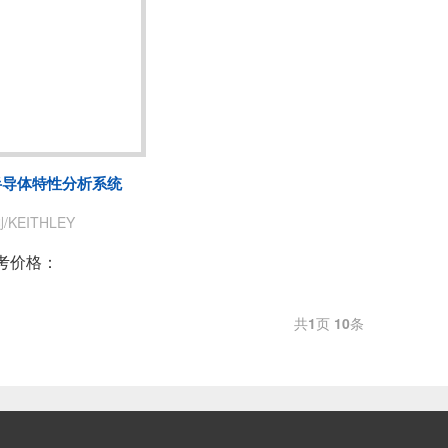
S 半导体特性分析系统
KEITHLEY
考价格：
共
1
页
10
条