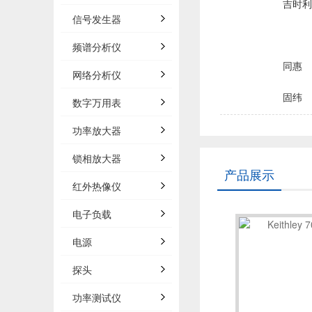
吉时利/
信号发生器
频谱分析仪
同惠
网络分析仪
固纬
数字万用表
品致
功率放大器
锁相放大器
菲力尔/
产品展示
红外热像仪
浩视/H
电子负载
电源
森东宝科
探头
概伦电
功率测试仪