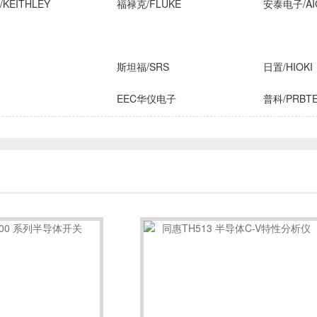
KEITHLEY
福禄克/FLUKE
安泰电子/AI
斯坦福/SRS
日置/HIOKI
EEC华仪电子
普科/PRBT
横河/YOKOGAWA
致茂电子/C
FLIR
安柏/APPLENT
长盛仪器
IROX
高德
国仪量子
技/CINDBEST
数英仪器
坤恒顺维
子
AIM-TTI
远方/EVERF