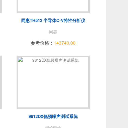
NUO
青岛思仪
费思泰克
同惠TH512 半导体C-V特性分析仪
PEC
普锐马/PRIMA
同惠
DEWESOFT
参考价格：
143740.00
拓普瑞/TOPRIE
PICO
AT
苏黎世
9812DX低频噪声测试系统
概伦电子