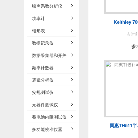
泰思曼
噪声系数分析仪
BNC
功率计
Keithley
白鹭
钳形表
吉时利/
数据记录仪
AP
参
数据采集器和开关
频率计数器
法国C
逻辑分析仪
安规测试仪
万里眼/
元器件测试仪
AGIT
蓄电池内阻测试仪
同惠TH511
多功能校准仪器