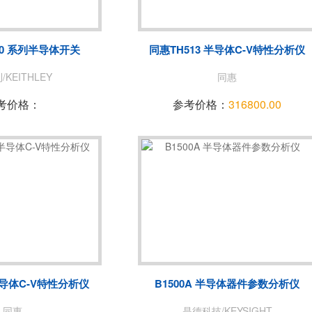
菊水/KIKUSUI
美尔诺/MAY
玖锦
TABOR
 700 系列半导体开关
同惠TH513 半导体C-V特性分析仪
致远电子/ZLG
爱斯佩克/ES
KEITHLEY
同惠
赛恩科仪/SSI
美瑞克/REK
考价格：
参考价格：
316800.00
A
青智
恩智
LONGSIGHT
万瑞达
赛宝
EKPOWER
广五所
半导体C-V特性分析仪
B1500A 半导体器件参数分析仪
同惠
是德科技/KEYSIGHT