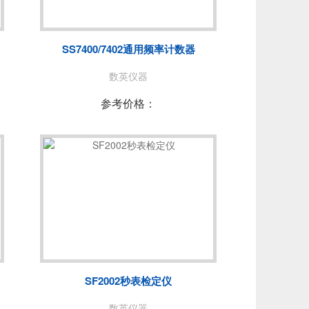
NUO
青岛思仪
费思泰克
SS7400/7402通用频率计数器
PEC
普锐马/PRIMA
数英仪器
DEWESOFT
参考价格：
拓普瑞/TOPRIE
PICO
AT
苏黎世
SF2002秒表检定仪
数英仪器