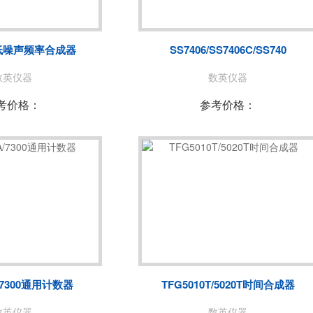
菊水/KIKUSUI
美尔诺/MAY
玖锦
TABOR
0低噪声频率合成器
SS7406/SS7406C/SS740
致远电子/ZLG
爱斯佩克/ES
数英仪器
数英仪器
赛恩科仪/SSI
美瑞克/REK
考价格：
参考价格：
A
青智
恩智
LONGSIGHT
万瑞达
赛宝
EKPOWER
广五所
A/7300通用计数器
TFG5010T/5020T时间合成器
数英仪器
数英仪器