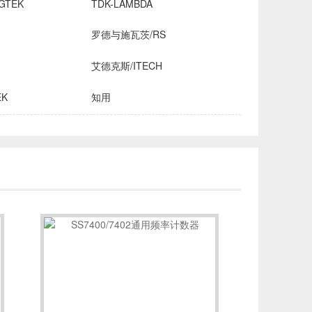
GTEK
TDK-LAMBDA
罗德与施瓦茨/RS
艾德克斯/ITECH
EK
知用
HROMA
安立/ANRITSU
创远仪器/TRANSCOM
OMICRON-LAB
稳科/WAYNE KERR
森美协尔/SEMISHARE
INE
飞础科/FOTRIC