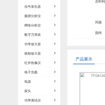
吉时利/
信号发生器
频谱分析仪
同惠
网络分析仪
固纬
数字万用表
品致
功率放大器
锁相放大器
菲力尔/
产品展示
红外热像仪
浩视/H
电子负载
电源
森东宝科
探头
概伦电
功率测试仪