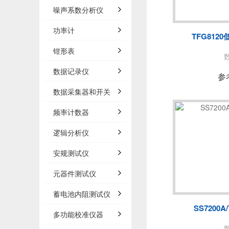
泰思曼
噪声系数分析仪
BNC
功率计
TFG812
白鹭
钳形表
数据记录仪
AP
参
数据采集器和开关
频率计数器
法国C
逻辑分析仪
安规测试仪
万里眼/
元器件测试仪
AGIT
蓄电池内阻测试仪
SS7200
多功能校准仪器