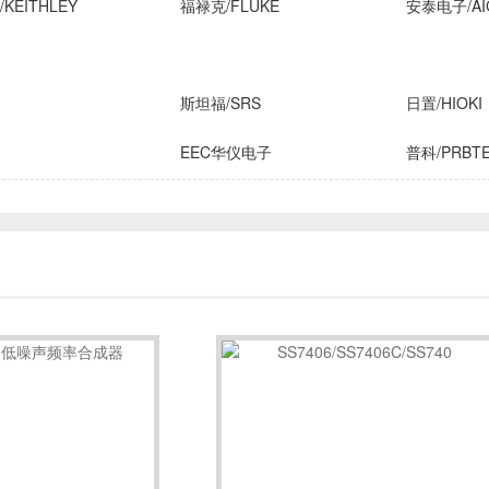
KEITHLEY
福禄克/FLUKE
安泰电子/AI
斯坦福/SRS
日置/HIOKI
EEC华仪电子
普科/PRBT
横河/YOKOGAWA
致茂电子/C
FLIR
安柏/APPLENT
长盛仪器
IROX
高德
国仪量子
技/CINDBEST
数英仪器
坤恒顺维
子
AIM-TTI
远方/EVERF