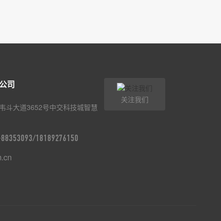
公司
关注我们
韦斗大道3652号中交科技城智慧
9-88353093/18189276150
m.cn