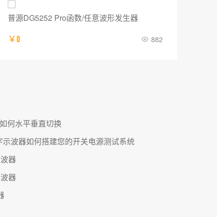
普源DG5252 Pro函数/任意波形发生器
IT
￥0
882
￥12
光标如何水平垂直切换
0系列数字示波器如何搭建您的开关电源测试系统
示波器
示波器
器