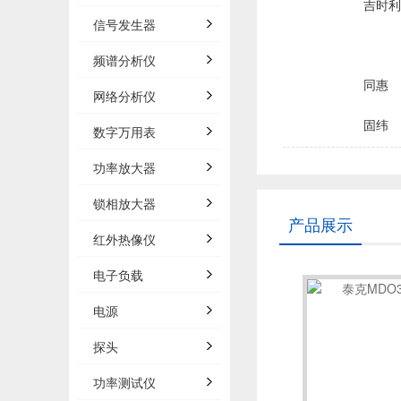
吉时利/
信号发生器
频谱分析仪
同惠
网络分析仪
固纬
数字万用表
品致
功率放大器
锁相放大器
菲力尔/
产品展示
红外热像仪
浩视/H
电子负载
电源
森东宝科
探头
概伦电
功率测试仪