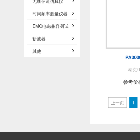
无线信道仿真仪
时间频率测量仪器
EMC电磁兼容测试
斩波器
其他
PA30
泰克/T
参考价
上一页
1