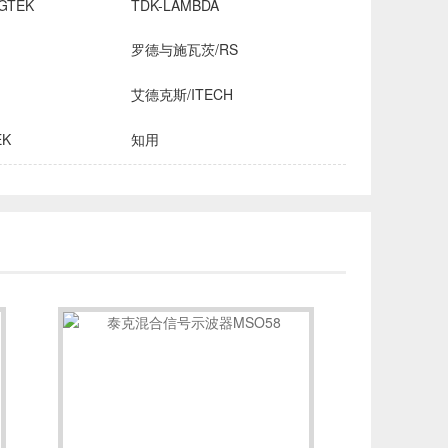
GTEK
TDK-LAMBDA
罗德与施瓦茨/RS
艾德克斯/ITECH
EK
知用
HROMA
安立/ANRITSU
创远仪器/TRANSCOM
OMICRON-LAB
稳科/WAYNE KERR
森美协尔/SEMISHARE
INE
飞础科/FOTRIC