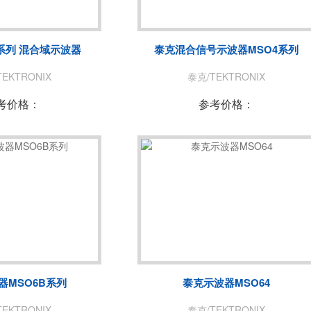
菊水/KIKUSUI
美尔诺/MAY
玖锦
TABOR
系列 混合域示波器
泰克混合信号示波器MSO4系列
致远电子/ZLG
爱斯佩克/ES
EKTRONIX
泰克/TEKTRONIX
赛恩科仪/SSI
美瑞克/REK
考价格：
参考价格：
A
青智
恩智
LONGSIGHT
万瑞达
赛宝
EKPOWER
广五所
器MSO6B系列
泰克示波器MSO64
EKTRONIX
泰克/TEKTRONIX