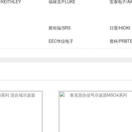
KEITHLEY
福禄克/FLUKE
安泰电子/AI
斯坦福/SRS
日置/HIOKI
EEC华仪电子
普科/PRBT
横河/YOKOGAWA
致茂电子/C
FLIR
安柏/APPLENT
长盛仪器
IROX
高德
国仪量子
技/CINDBEST
数英仪器
坤恒顺维
子
AIM-TTI
远方/EVERF