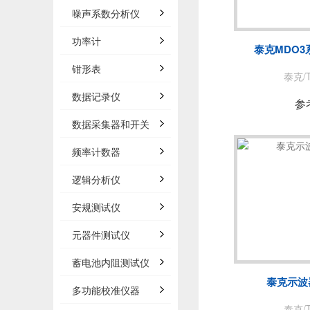
泰思曼
噪声系数分析仪
BNC
功率计
泰克MDO3
白鹭
钳形表
泰克/T
数据记录仪
AP
参
数据采集器和开关
频率计数器
法国C
逻辑分析仪
安规测试仪
万里眼/
元器件测试仪
AGIT
蓄电池内阻测试仪
泰克示波
多功能校准仪器
泰克/T