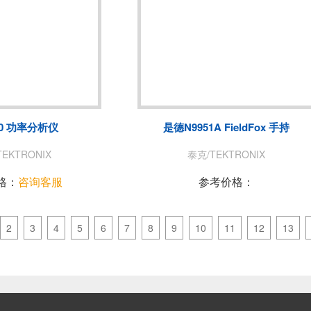
00 功率分析仪
是德N9951A FieldFox 手持
EKTRONIX
泰克/TEKTRONIX
格：
咨询客服
参考价格：
2
3
4
5
6
7
8
9
10
11
12
13