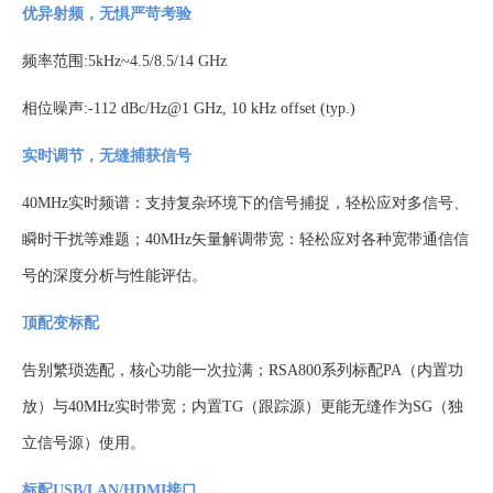
优异射频，无惧严苛考验
频率范围
:5kHz~4.5/8.5/14 GHz
相位噪声
:-112 dBc/Hz@1 GHz, 10 kHz offset (typ.)
实时调节，无缝捕获信号
40MHz实时频谱：支持复杂环境下的信号捕捉，轻松应对多信号、
瞬时干扰等难题；40MHz矢量解调带宽：轻松应对各种宽带通信信
号的深度分析与性能评估。
顶配变标配
告别繁琐选配，核心功能一次拉满；
RSA800系列标配PA（内置功
放）与40MHz实时带宽；内置TG（跟踪源）更能无缝作为SG（独
立信号源）使用。
标配USB/LAN/HDMI接口