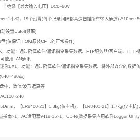
非绝缘【最大输入电压】DC0~50V
100ms~1小时，19个设置(每个记录间隔都高速扫描所有输入通道)※10ms~
(自动设置Cutoff频率)
U盘(仅保证HIOKI原装CF卡的正常操作)
E-TX，功能：通过附属软件/通讯指令采集数据、FTP服务器/客户端、HTTP服
以后可使用LAN通讯
0系列迷你BX1，功能：通过附属软件/通讯指令采集数据、将外部媒介的数据
640×480点)
U盘中，数值/波形运算等
AC100~240
6.5Dmm，【LR8400-21】1.8kg(仅主机)，【LR8401-21】1.7kg(仅主机)
×1，AC适配器9418-15×1，CD-R(数据采集应用软件Logger Utility