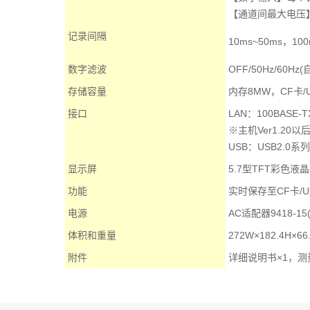
【通道间最大电压】
记录间隔
10ms~50ms，
数字滤波
OFF/50Hz/60Hz
存储容量
内存8MW，CF卡/
接口
LAN：100BAS
※主机Ver1.20
USB：USB2.
显示屏
5.7型TFT彩色液晶(
功能
实时保存至CF卡/
电源
AC适配器9418-15(
体积和重量
272W×182.4H×6
附件
详细说明书×1，测量指南