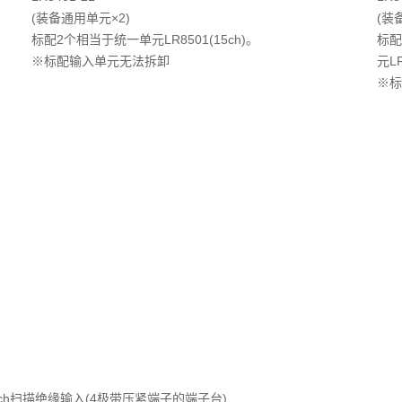
(装备通用单元×2)
(装
标配2个相当于统一单元LR8501(15ch)。
标配
※标配输入单元无法拆卸
元LR
※标
ch扫描绝缘输入(4极带压紧端子的端子台)