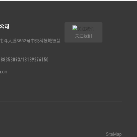
公司
关注我们
韦斗大道3652号中交科技城智慧
9-88353093/18189276150
m.cn
SiteMap