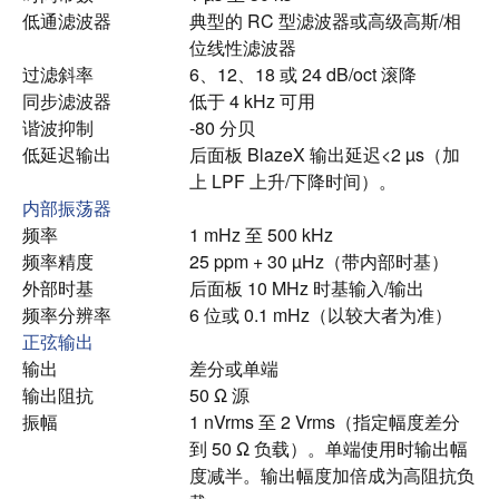
低通滤波器
典型的 RC 型滤波器或高级高斯/相
位线性滤波器
过滤斜率
6、12、18 或 24 dB/oct 滚降
同步滤波器
低于 4 kHz 可用
谐波抑制
-80 分贝
低延迟输出
后面板 BlazeX 输出延迟<2 µs（加
上 LPF 上升/下降时间）。
内部振荡器
频率
1 mHz 至 500 kHz
频率精度
25 ppm + 30 µHz（带内部时基）
外部时基
后面板 10 MHz 时基输入/输出
频率分辨率
6 位或 0.1 mHz（以较大者为准）
正弦输出
输出
差分或单端
输出阻抗
50 Ω 源
振幅
1 nVrms 至 2 Vrms（指定幅度差分
到 50 Ω 负载）。
单端使用时输出幅
度减半。
输出幅度加倍成为高阻抗负