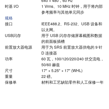
640 × 480，60 Hz
时基 I/O
1 Vrms、10 MHz 时钟，用于将内部
参考频率与其他单元同步
规格
接口
IEEE488.2、RS-232、USB 设备和
以太网。
USB闪存
用于 USB 闪存存储屏幕截图和数据
的前面板插槽
前置放大器电源
用于为 SRS 前置放大器供电的 9 针
D 连接器
功率
60 瓦，100/120/220/240 伏交流电，
50/60 赫兹
尺寸
17" × 5.25" × 17" (WHL)
重量
22 磅。
保修单
材料和工艺缺陷零件和人工保修一年