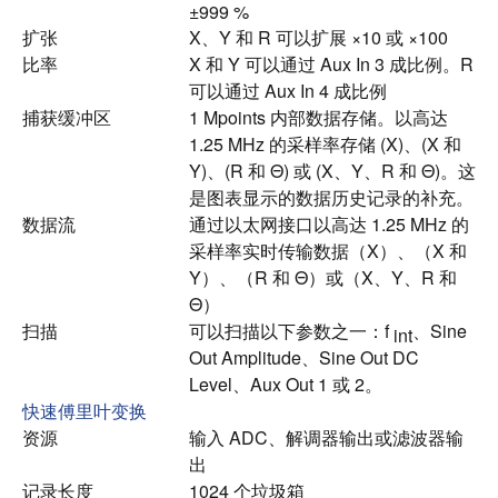
±999 %
扩张
X、Y 和 R 可以扩展 ×10 或 ×100
比率
X 和 Y 可以通过 Aux In 3 成比例。R
可以通过 Aux In 4 成比例
捕获缓冲区
1 Mpoints 内部数据存储。
以高达
1.25 MHz 的采样率存储 (X)、(X 和
Y)、(R 和 Θ) 或 (X、Y、R 和 Θ)。
这
是图表显示的数据历史记录的补充。
数据流
通过以太网接口以高达 1.25 MHz 的
采样率实时传输数据（X）、（X 和
Y）、（R 和 Θ）或（X、Y、R 和
Θ）
扫描
可以扫描以下参数之一：f
、Sine
int
Out Amplitude、Sine Out DC
Level、Aux Out 1 或 2。
快速傅里叶变换
资源
输入 ADC、解调器输出或滤波器输
出
记录长度
1024 个垃圾箱