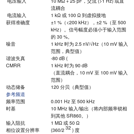
电压输入
10 MΩ + 25 pF，交流 (>1 Hz) 或直
流耦合
电流输入
1 kΩ 或 100 Ω 到虚拟接地
获得准确度
±1 %（<200 kHz），±2 %（至 500
kHz）。
信号幅度必须小于输入范围
的 30 %。
噪音
1 kHz 时为 2.5 nV/√Hz（10 mV 输入
范围，典型值）
谐波失真
-80 dB (
CMRR
1 kHz 时为 90 dB
（直流耦合，10 mV 至 100 mV 输入
范围）
动态储备
120 分贝（典型值）
参考频道
频率范围
0.001 Hz 至 500 kHz
时基
10 MHz 输入/输出（将内部频率锁相
到其他 SR860。）
输入阻抗
1 MΩ 或 50 Ω
32
相位设置分辨率
(360/2
) 度