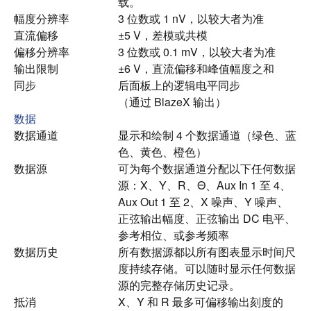
载。
幅度分辨率
3 位数或 1 nV，以较大者为准
直流偏移
±5 V，差模或共模
偏移分辨率
3 位数或 0.1 mV，以较大者为准
输出限制
±6 V，直流偏移和峰值幅度之和
同步
后面板上的逻辑电平同步
（通过 BlazeX 输出）
数据
数据通道
显示和绘制 4 个数据通道（绿色、蓝
色、黄色、橙色）
数据源
可为每个数据通道分配以下任何数据
源：X、Y、R、Θ、Aux In 1 至 4、
Aux Out 1 至 2、X 噪声、Y 噪声、
正弦输出幅度、正弦输出 DC 电平、
参考相位、或参考频率
数据历史
所有数据源都以所有图表显示时间尺
度持续存储。
可以随时显示任何数据
源的完整存储历史记录。
抵消
X、Y 和 R 最多可偏移输出刻度的