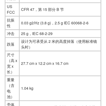
US
CFR 47，第 15 部分 B 节
FCC
抗振
0.03 g2/Hz (3.8 g)，2.5 g IEC 60068-2-6
性
冲击
25 g，IEC 68-2-29
设计为可承受从 2 米的高度掉落（使用标准镜
跌落
头时）
尺寸
（高 x
27.7 cm x 12.2 cm x 16.7 cm
宽 x
长）
重量
（含
1.04 kg
电
池）
壳体