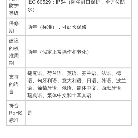
IEC 60529：IP54（防尘封口保护，全方位防
防护
水）
等级
保修
两年（标准），可延长保修
期
建议
的校
两年（假定正常操作和老化）
准周
期
捷克语、荷兰语、英语、芬兰语、法语、德
支持
语、匈牙利语、意大利语、日语、韩语、波兰
的语
语、葡萄牙语、俄语、简体中文、西班牙语、
言
瑞典语、繁体中文和土耳其语
符合
RoHS
是
标准