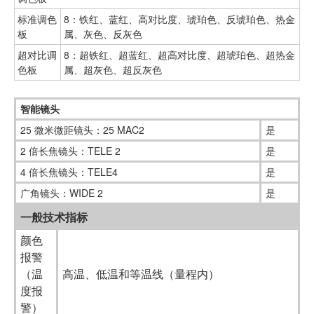
标准调色
8：铁红、蓝红、高对比度、琥珀色、反琥珀色、热金
板
属、灰色、反灰色
超对比调
8：超铁红、超蓝红、超高对比度、超琥珀色、超热金
色板
属、超灰色、超反灰色
智能镜头
25 微米微距镜头：25 MAC2
是
2 倍长焦镜头：TELE 2
是
4 倍长焦镜头：TELE4
是
广角镜头：WIDE 2
是
一般技术指标
颜色
报警
（温
高温、低温和等温线（量程内）
度报
警）