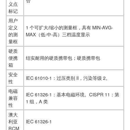
否
义点
标记
用户
定义
1 个可扩大/缩小的测量框，具有 MIN-AVG-
的测
MAX（低-中-高）三档温度显示
量框
硬质
便携
结实耐用的硬质携带包；硬质携带包
箱
安全
IEC 61010-1：过压类别 II，污染等级 2。
性
电磁
IEC 61326-1：基本电磁环境。CISPR 11：第
兼容
1 组，A 类
性
澳大
利亚
IEC 61326-1
RCM