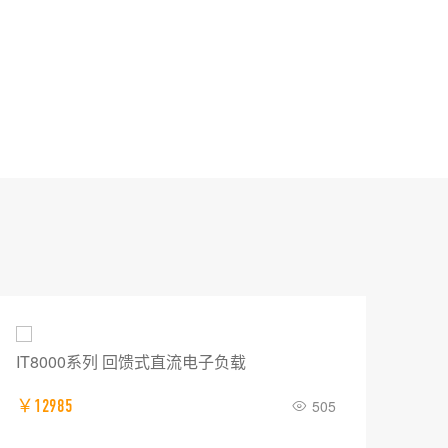
IT8000系列 回馈式直流电子负载
普源
￥12985
505
￥0