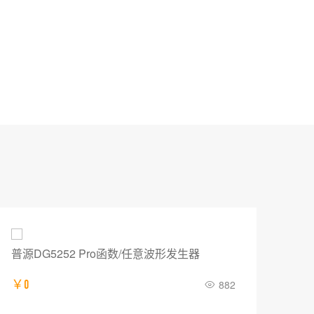
普源DG5252 Pro函数/任意波形发生器
IT
￥0
882
￥12