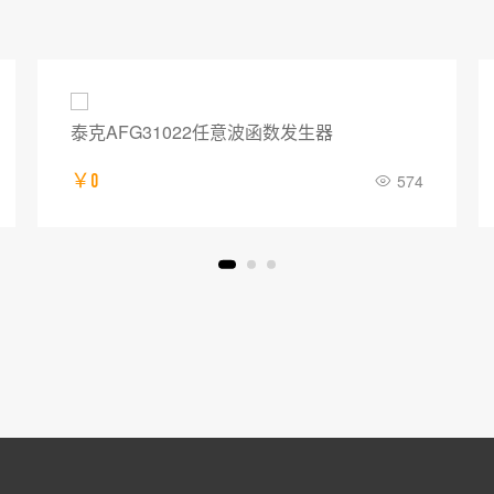
普源DG5252 Pro函数/任意波形发生器
￥0
882