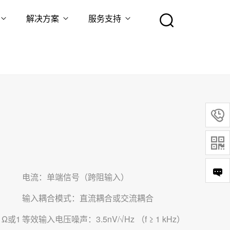
解决方案
服务支持


电流：单端信号（跨阻输入）
输入耦合模式：直流耦合或交流耦合
 Ω或1
等效输入电压噪声：3.5nV/√Hz （f ≥ 1 kHz）