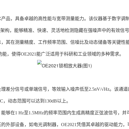
技术产品，具备卓越的高性能与宽带测量能力。该仪器基于数字调制
溪架构，能够精准、快速、灵活地检测隐藏在强噪声中的有效信
位信息，其在测量精度、工作频率范围、信噪比及动态储备等关键
功能，使得OE2021能广泛适用于科研和工业领域的多种需求。
理差分信号或单端信号，等效输入噪声低至2.5nV/√Hz。该通道的
DC，动态范围可以达到130dB以上。
C），能够在1 Hz至1.5MHz的频率范围内生成高精度正弦波信号，
置电压的外部设备，如电光调制器，OE2021凭借其卓越的驱动能