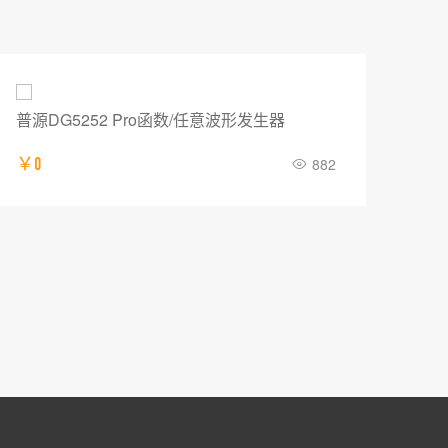
IT8000系列 回馈式直流电子负载
普源
￥12985
505
￥0