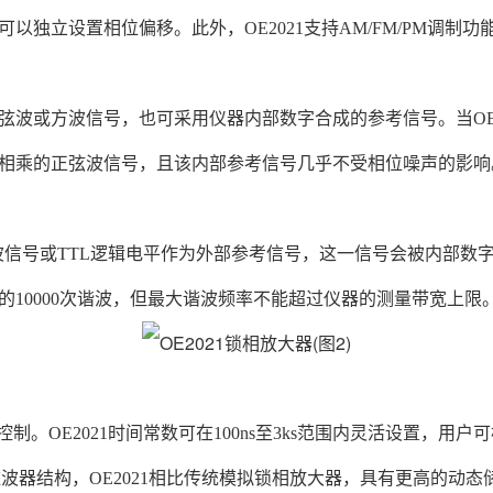
独立设置相位偏移。此外，OE2021支持AM/FM/PM调制
弦波或方波信号，也可采用仪器内部数字合成的参考信号。当OE
相乘的正弦波信号，且该内部参考信号几乎不受相位噪声的影响
波信号或TTL逻辑电平作为外部参考信号，这一信号会被内部数字
10000次谐波，但最大谐波频率不能超过仪器的测量带宽上限
控制。OE2021时间常数可在100ns至3ks范围内灵活设置，
与先进滤波器结构，OE2021相比传统模拟锁相放大器，具有更高的动