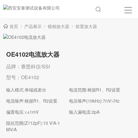
首页
产品展示
锁相放大器
前置放大器
OE4102电流放大器
品牌：赛恩科仪/SSI
型号：OE4102
输入模式:单端或差分
电流范围:根据R1、R2设置
电流噪声:根据R1、R2设置
电压噪声(10kHz):7nV/√Hz
偏置电压:<±1mV
输入漏电流:2pA
阻抗范围(Z//12pF):10 V/A-1
MV/A