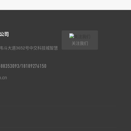
公司
关注我们
韦斗大道3652号中交科技城智慧
9-88353093/18189276150
m.cn