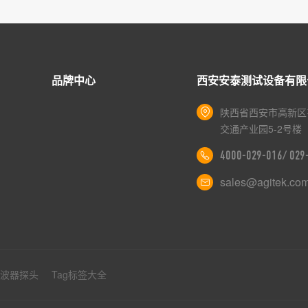
品牌中心
西安安泰测试设备有限
陕西省西安市高新区
交通产业园5-2号楼
4000-029-016/ 02
sales@agitek.co
示波器探头
Tag标签大全