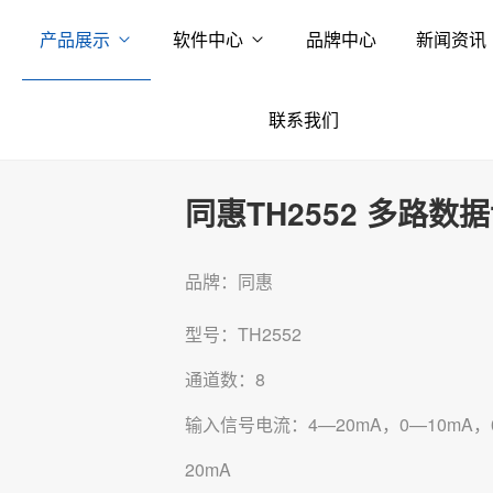
产品展示
软件中心
品牌中心
新闻资讯
联系我们
同惠TH2552 多路数
品牌：同惠
型号：TH2552
通道数：8
输入信号电流：4—20mA，0—10mA，
20mA