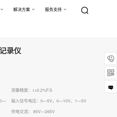
解决方案
服务支持
据记录仪


测量精度：≤±0.2%F.S
0—
输入信号电压：0—5V，0—10V，1—5V
供电交流： 85V—265V