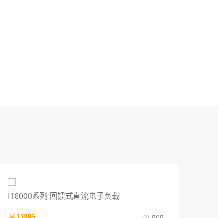
IT8000系列 回馈式直流电子负载
普源
￥12985
505
￥0