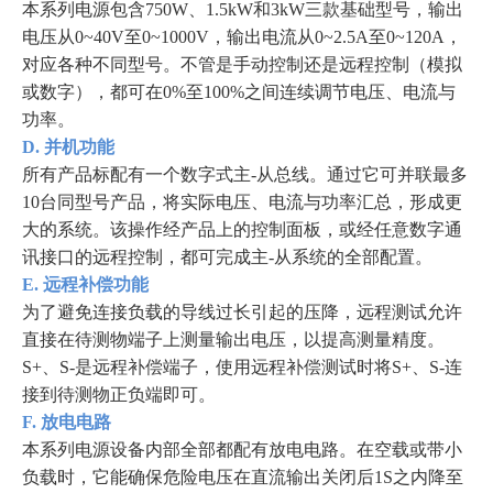
本系列电源包含750W、1.5kW和3kW三款基础型号，输出
电压从0~40V至0~1000V，输出电流从0~2.5A至0~120A，
对应各种不同型号。不管是手动控制还是远程控制（模拟
或数字），都可在0%至100%之间连续调节电压、电流与
功率。
D. 并机功能
所有产品标配有一个数字式主-从总线。通过它可并联最多
10台同型号产品，将实际电压、电流与功率汇总，形成更
大的系统。该操作经产品上的控制面板，或经任意数字通
讯接口的远程控制，都可完成主-从系统的全部配置。
E. 远程补偿功能
为了避免连接负载的导线过长引起的压降，远程测试允许
直接在待测物端子上测量输出电压，以提高测量精度。
S+、S-是远程补偿端子，使用远程补偿测试时将S+、S-连
接到待测物正负端即可。
F. 放电电路
本系列电源设备内部全部都配有放电电路。在空载或带小
负载时，它能确保危险电压在直流输出关闭后1S之内降至