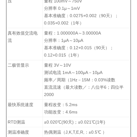
压
量程 100mV～750V
分辨率 0.1μ～1mV
基本准确度：0.0275+0.002（90天）；
0.035+0.002（1年）
真有效值交流电
量程：1.000000A～3.00000A
流
分辨率：1μA～10μA
基本准确度：0.12+0.015（90天）；
0.12+0.015（1年）
二极管显示
量程 3V～10V
测试电流 1mA～100μA－10μA
频率／周期（1Hz－15M：0.03%读数
直流流速（最大读数／：八位半6；四位半
2000
最快系统速度
量程改变：5.2ms
功能改变：4.6ms
RTD测温
±0.020℃(90天)；±0.021℃(1年)
测温准确度
热偶测温（J,K,T,E,R,：±0.5℃ ）