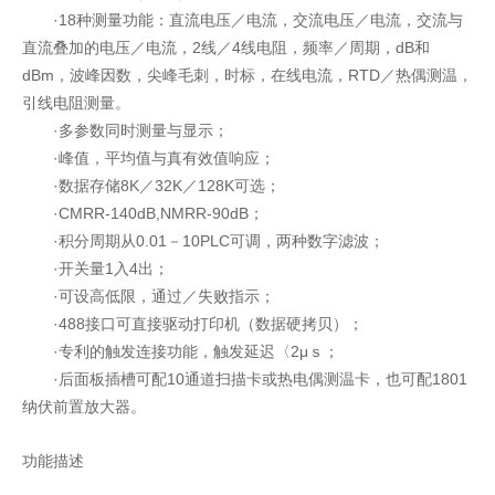
·18种测量功能：直流电压／电流，交流电压／电流，交流与
直流叠加的电压／电流，2线／4线电阻，频率／周期，dB和
dBm，波峰因数，尖峰毛刺，时标，在线电流，RTD／热偶测温，
引线电阻测量。
·多参数同时测量与显示；
·峰值，平均值与真有效值响应；
·数据存储8K／32K／128K可选；
·CMRR-140dB,NMRR-90dB；
·积分周期从0.01－10PLC可调，两种数字滤波；
·开关量1入4出；
·可设高低限，通过／失败指示；
·488接口可直接驱动打印机（数据硬拷贝）；
·专利的触发连接功能，触发延迟〈2μｓ；
·后面板插槽可配10通道扫描卡或热电偶测温卡，也可配1801
纳伏前置放大器。
功能描述