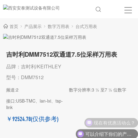
首页
产品展示
数字万用表
台式万用表
吉时利DMM7512双通道7.5位采样万用表
品牌：吉时利/KEITHLEY
型号：DMM7512
频道:2
数字分辨率:3 ½ 至7 ½ 位数字
接口:USB-TMC、lan-lxi、tsp-
link
￥92524.78
(仅供参考)
现在有优惠活动么？
可以介绍下你们的产品么？