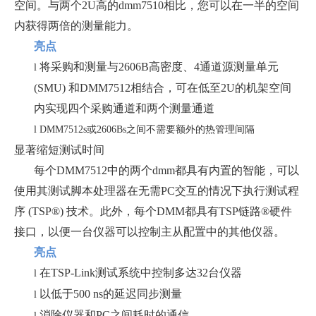
空间。与两个2U高的dmm7510相比，您可以在一半的空间
内获得两倍的测量能力。
亮点
将采购和测量与2606B高密度、4通道源测量单元
l
(SMU) 和DMM7512相结合，可在低至2U的机架空间
内实现四个采购通道和两个测量通道
l
DMM7512s或2606Bs之间不需要额外的热管理间隔
显著缩短测试时间
每个DMM7512中的两个dmm都具有内置的智能，可以
使用其测试脚本处理器在无需PC交互的情况下执行测试程
序 (TSP®) 技术。此外，每个DMM都具有TSP链路®硬件
接口，以便一台仪器可以控制主从配置中的其他仪器。
亮点
在TSP-Link测试系统中控制多达32台仪器
l
以低于500 ns的延迟同步测量
l
消除仪器和PC之间耗时的通信
l