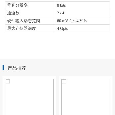
垂直分辨率
8 bits
通道数
2 / 4
硬件输入动态范围
60 mV fs ~ 4 V fs
最大存储器深度
4 Gpts
产品推荐