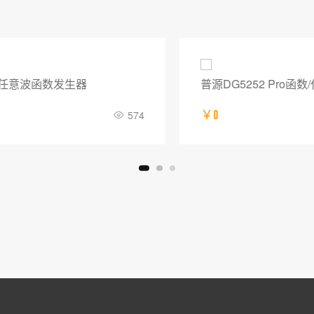
普源DG5252 Pro函数/任意波形发生器
￥0
882