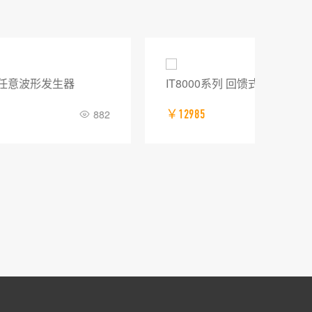
IT8000系列 回馈式直流电子负载
普源
￥12985
505
￥0