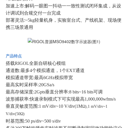
加速上市:解码一眼图一抖动一一致性测试闭环集成，从设
计调试到合规交付一台完成
部署灵活:~5kg轻量机身，实验室台式、产线机架、现场便
携三场景通用
产品特点
搭载RIGOL全新自研核心模组
通道数:最多4个模拟通道，1个EXT通道
模拟通道带宽:最高6GHz模拟带宽
最高实时采样率:20GSa/s
最高存储深度:2Gpts垂直分辨率:8 bits~16 bits可调
波形捕获率:快速录制模式下可实现最高1,000,000wfms/s
垂直灵敏度范围:1 mV/div~10 V/div(1M
Ω),1 mV/div~1
V/div(50Ω)
时基范围:50 ps/div~500 s/div