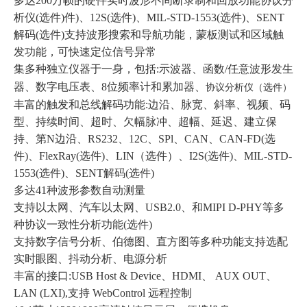
多达200万帧的硬件实时波形不间断录制和回放功能协议分
析仪(选件)件)、12S(选件)、MIL-STD-1553(选件)、SENT
解码(选件)支持波形搜索和导航功能，蒙板测试和区域触
发功能，可快速定位信号异常
集多种独立仪器于一身，包括:示波器、函数/任意波形发生
器、数字电压表、8位频率计和累加器、
协议分析仪（选件）
丰富的触发和总线解码功能:边沿、脉宽、斜率、视频、码
型、持续时间、超时、欠幅脉冲、超幅、延迟、建立保
持、第N边沿、RS232、12C、SPl、CAN、CAN-FD(选
件)、FlexRay(选件)、LIN（选件）、I2S(选件)、MIL-STD-
1553(选件)、SENT解码(选件)
多达41种波形参数自动测量
支持以太网、汽车以太网、USB2.0、和MIPI D-PHY等多
种协议一致性分析功能(选件)
支持数字信号分析、伯德图、直方图等多种功能支持选配
实时眼图、抖动分析、电源分析
丰富的接口:USB Host & Device、HDMI、 AUX OUT、
LAN (LXI),支持 WebControl 远程控制