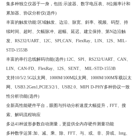
集多种独立仪器于一身，包括
:示波器、数字电压表、8位频率计和
累加器、协议分析仪(选件)
丰富的触发功能
:区域触发、边沿、脉宽、斜率、视频、码型、持
续时间、超时、欠幅脉冲、超幅、延迟、建立保持、第N边沿触
发、RS232/UART、12C、SPI,CAN、FlexRay、LIN、12S、MIL-
STD-1553
B
丰富的串行总线解码功能
(选件):12C、SPI、RS232/UART、CAN、
LIN、CAN-FD、FlexRay、12S、SENT、 MIL-STD-1553B
支持
10/5/2.5G以太网、1000M/100M以太网、1000M/100M车载以太
网、USB3.2Gen1,PCIE3/2/1、USB2.0、MIPI D-PHY多种协议一致
性分析功能(选件)
全新高性能硬件平台，眼图与抖动分析速度大幅提升，
FFT、搜
索、解码流程响应
多达
41种波形参数自动测量，更提供全内存硬件测量功能
多种数学运算
:加、减、乘、除、FFT、与、或、非、异或、Intg、