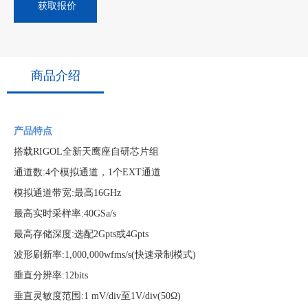
获取报价
商品介绍
产品特点
搭载
RIGOL全新天鹰座自研芯片组
通道数
:4个模拟通道，1个EXT通道
模拟通道带宽
:最高16GHz
最高实时采样率
:40GSa/s
最高存储深度
:选配2Gpts或4Gpts
波形刷新率
:1,000,000wfms/s(快速录制模式)
垂直分辨率
:12bits
垂直灵敏度范围
:1 mV/div至1V/div(50
Ω
)