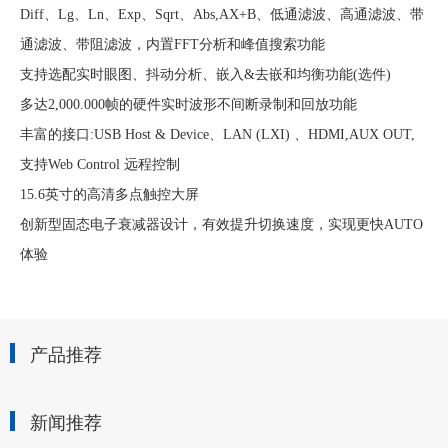
Diff、Lg、Ln、Exp、Sqrt、Abs,AX+B、低通滤波、高通滤波、带
通滤波、带阻滤波，内置FFT分析和峰值搜索功能
支持选配实时眼图、抖动分析、嵌入
&去嵌和均衡功能(选件)
多达
2,000.000帧的硬件实时波形不间断录制和回放功能
丰富的接口
:USB Host & Device、LAN (LXI) 、HDMI,AUX OUT,
支持Web Control 远程控制
15.6英寸的高清多点触控大屏
创新型固态电子衰减器设计，有效提升切换速度，实现更快
AUTO
体验
产品推荐
新闻推荐