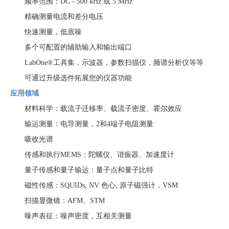
频率范围：
DC - 500 kHz 或 5 MHz
精确测量电流和差分电压
快速测量，低底噪
多个可配置的辅助输入和输出端口
LabOne®工具集，示波器，参数扫描仪，频谱分析仪等等
可通过升级选件拓展您的仪器功能
应用领域
材料科学：载流子迁移率、载流子密度、
霍尔效应
输运测量
：电导测量，
2和4端子电阻测量
吸收光谱
传感和执行
MEMS：
陀螺仪
、谐振器、加速度计
量子传感和量子输运：量子点和
量子比特
磁性传感：
SQUIDs, NV 色心, 原子磁强计，VSM
扫描显微镜
：
AFM、STM
噪声表征：噪声密度，互相关测量