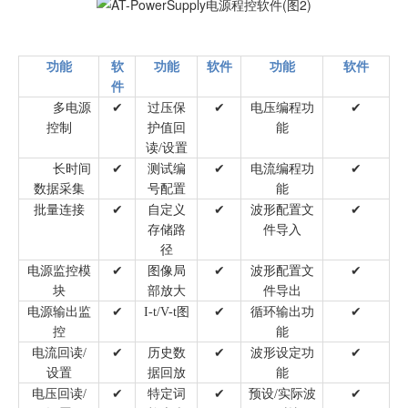
功能
软
功能
软件
功能
软件
件
多电源
✔
过压保
✔
电压编程功
✔
控制
护值回
能
读
/设置
长时间
✔
测试编
✔
电流编程功
✔
数据采集
号配置
能
批量连接
✔
自定义
✔
波形配置文
✔
存储路
件导入
径
电源监控模
✔
图像局
✔
波形配置文
✔
块
部放大
件导出
电源输出监
✔
I-t/V-t图
✔
循环输出功
✔
控
能
电流回读
/
✔
历史数
✔
波形设定功
✔
设置
据回放
能
电压回读
/
✔
特定词
✔
预设
/实际波
✔