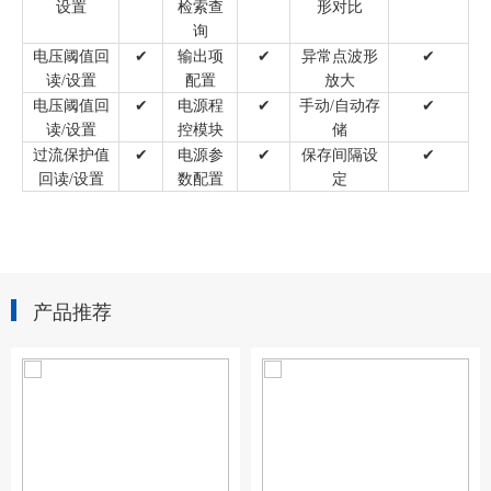
设置
检索查
形对比
询
电压阈值回
✔
输出项
✔
异常点波形
✔
读
/设置
配置
放大
电压阈值回
✔
电源程
✔
手动
/自动存
✔
读
/设置
控模块
储
过流保护值
✔
电源参
✔
保存间隔设
✔
回读
/设置
数配置
定
产品推荐