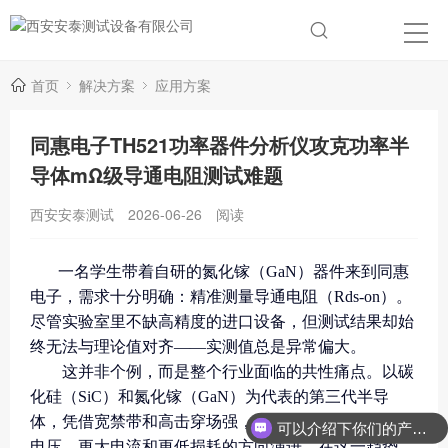
首页
解决方案
应用方案
同惠电子TH521功率器件分析仪攻克功率半
导体mΩ级导通电阻测试难题
西安安泰测试
2026-06-26
阅读
一名学生带着自研的氮化镓（
GaN）器件来到同惠
电子，需求十分明确：精准测量导通电阻（Rds-on）。
尽管实验室里不缺高精度的进口设备，但测试结果却始
终无法与理论值对齐——实测值总是异常偏大。
这并非个例，而是整个行业面临的共性痛点。以碳
化硅（
SiC）和氮化镓（GaN）为代表的第三代半导
体，凭借宽禁带和高击穿场强，正推动功率器件向更高
可以介绍下你们的产品么？
电压、更大电流和更低损耗的方向演进。在这一趋势