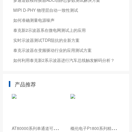
​多通道数模转换器ADC动静态参数测试解决方案
MIPI D-PHY 物理层自动一致性测试
如何准确测量电源噪声
泰克新2示波器系在微电网测试上的应用
实时示波器测试TDR阻抗的全新方案
泰克示波器在变频驱动行业的应用测试方案
如何利用泰克新2系示波器进行汽车总线触发解码分析？
产品推荐
A
T80000系列单通道可编程电子负载
概
伦电子P1800系列精密源测量单元