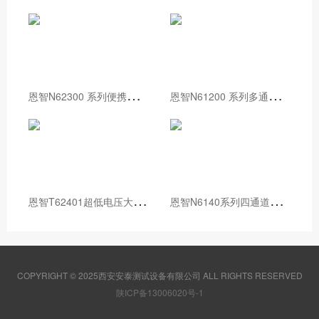
恩
智N62300 系列便携式直流电子负载
恩
智N61200 系列多通道直流电子负载
恩
智T62401超低电压大电流直流电子负载
恩
智N6140系列四通道多功能直流电子负载
COPYRIGHT © 2025西安安泰测试设备有限公司 ALL RIGHTS RESERVED
陕ICP备13006020号-1