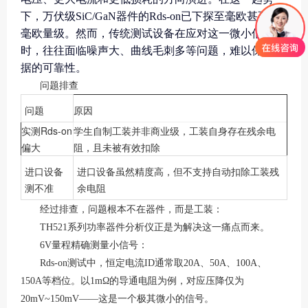
下，万伏级SiC/GaN器件的Rds-on已下探至毫欧甚至亚
毫欧量级。然而，传统测试设备在应对这一微小信号
时，往往面临噪声大、曲线毛刺多等问题，难以保证数
据的可靠性。
问题排查
问题
原因
实测Rds-on
学生自制工装并非商业级，工装自身存在残余电
偏大
阻，且未被有效扣除
进口设备
进口设备虽然精度高，但不支持自动扣除工装残
测不准
余电阻
经过排查，问题根本不在器件，而是工装：
TH521系列功率器件分析仪正是为解决这一痛点而来。
6V量程精确测量小信号：
Rds-on测试中，恒定电流ID通常取20A、50A、100A、
150A等档位。以1mΩ的导通电阻为例，对应压降仅为
20mV~150mV——这是一个极其微小的信号。