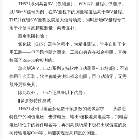
TH521系列具备6V（仅测量）、60V两种量程可供选择。
以150mV信号为例，在6V量程下的测量精度远高于60V量程。
TH521保留60V量程以满足大信号场景，同时新增6V量程专门
用于小信号高精度测量，两者互补。
残余电阻扣除：
氮化镓（
GaN）器件体积小，为精准测试，学生自制了专
用工装——但问题也随之而来：工装自身存在残余电阻，直接
拉高了Rds-on的实测值。
怎么解决？
TH521系列支持软件自动测量+自动扣除：不管
你用什么工装，软件都能先测出残余电阻，再自动清零，无需
额外更换夹具。
除此以外，
TH521还具备以下优势：
▮多参数特性测试
TH521系列可覆盖多达数十项参数的测试需求——从静态
特性中的阈值电压、击穿电压、输出/栅极泄漏电流等，到电容-
电压特性中的器件电容等，再到高频场景下极易出现偏差的反
向传输电容Cres等，均能实现更高精度的测量。