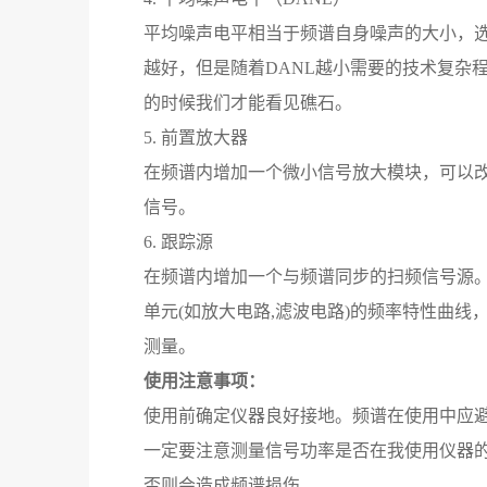
平均噪声电平相当于频谱自身噪声的大小，选
越好，但是随着DANL越小需要的技术复杂
的时候我们才能看见礁石。
5. 前置放大器
在频谱内增加一个微小信号放大模块，可以改
信号。
6. 跟踪源
在频谱内增加一个与频谱同步的扫频信号源。
单元(如放大电路,滤波电路)的频率特性曲
测量。
使用注意事项：
使用前确定仪器良好接地。频谱在使用中应
一定要注意测量信号功率是否在我使用仪器
否则会造成频谱损伤。