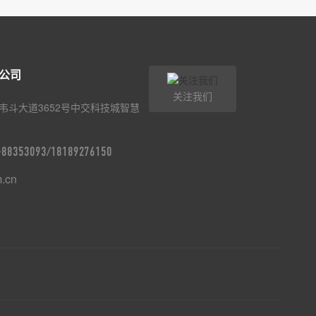
公司
关注我们
韦斗大道3652号中交科技城智慧
9-88353093/18189276150
m.cn