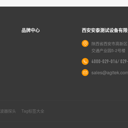
品牌中心
西安安泰测试设备有限
陕西省西安市高新区
交通产业园5-2号楼
4000-029-016/ 02
sales@agitek.co
示波器探头
Tag标签大全