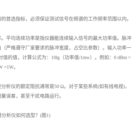
谱的首选指标，必须保证测试信号在频谱的工作频率范围以内。
率。平均连续功率是指仪器能连续输入信号的最大功率值。脉冲
值（严格遵守厂家要求的脉冲宽度，占空比参数）。输入功率一
值的值，计算公式为：10lg（功率值/1mw）。例如：0 dBm =
mW =1W。
析仪的额定阻抗通常是50 Ω。对于某些系统(如有线电视)，
的测量误差，甚至干扰电路运行。