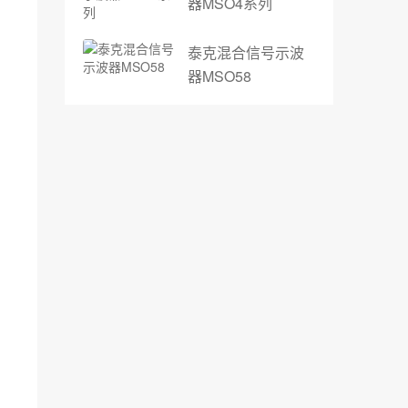
器MSO4系列
泰克混合信号示波
器MSO58