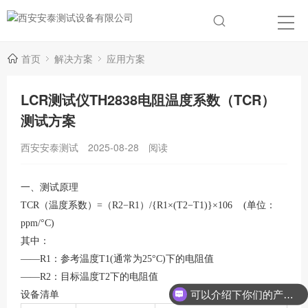
首页
解决方案
应用方案
LCR测试仪TH2838电阻温度系数（TCR）
测试方案
西安安泰测试
2025-08-28
阅读
一、测试原理
TCR（温度系数）=
（
R
2−R1
）
/{
R1×(T2−T1)
}
×106
(单位：
ppm/°C)
其中：
——
R1：参考温度T1(通常为25°C)下的电阻值
——
R2：目标温度T2下的电阻值
可以介绍下你们的产品么？
设备清单