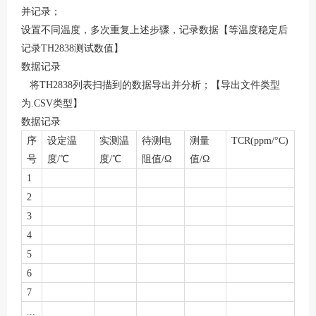
并记录；
设置不同温度，多次重复上述步骤，记录数据【等温度稳定后
记录TH2838测试数值】
数据记录
将TH2838列表扫描到的数据导出并分析；【导出文件类型
为.CSV类型】
数据记录
序
设定温
实测温
待测电
测量
TCR(ppm/°C)
号
度/℃
度/℃
阻值/Ω
值/Ω
1
2
3
4
5
6
7
...