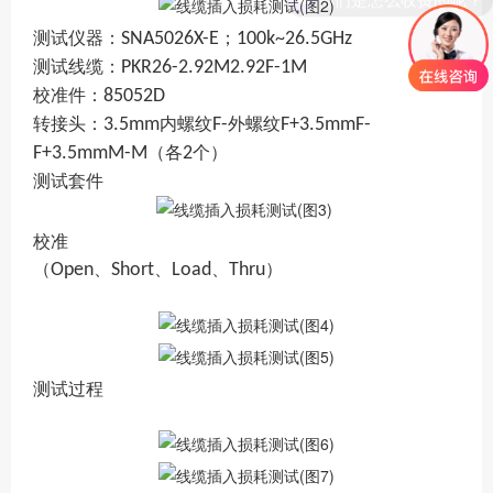
测试仪器：
SNA5026X-E
；
100k~26.5GHz
测试线缆：
PKR26-2.92M2.92F-1M
校准件：
85052D
转接头：
3.5mm
内螺纹
F-
外螺纹
F+3.5mmF-
F+3.5mmM-M
（各
2
个）
测试套件
校准
（
Open
、
Short
、
Load
、
Thru
）
测试过程