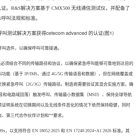
认证。
R&S
解决方案基于
CMX500
无线通信测试仪，并配备了
急呼叫法规和标准。
呼叫选件，以确保呼叫可靠接通。
统必须结合不同的传输路径和协议，以确保紧急呼叫能够可靠地到达目的
叫功能（基于
IP/IMS
、通过
4G/5G
传输语音和数据），但在网络覆盖或
交换紧急呼叫（
2G/3G
）传输路径。制造商需要验证其混合实施方案，确
音和电路域回落）触发呼叫、传输最小数据集（
MSD
）、保持全球导航
须证明系统在切换期间以及无线条件恶化的情况下依然保持稳健，同时
、第三代合作伙伴计划和**要求。
9x
，以支持符合
EN 18052:2025
和
EN 17240:2024+A1:2026
标准。
其