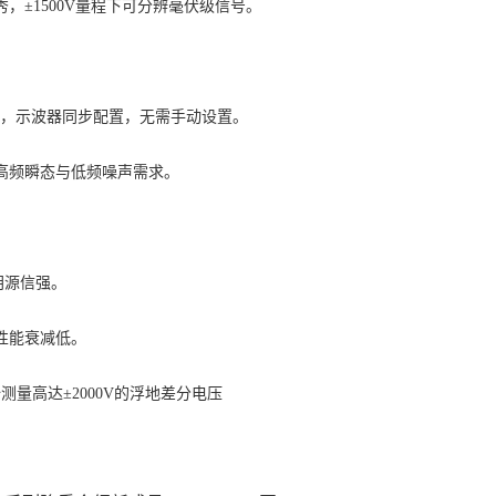
秀，
±1500V量程下可分辨毫伏级信号。
带宽，示波器同步配置，无需手动设置。
高频瞬态与低频噪声需求。
朔源信强。
性能衰减低。
全测量高达±2000V的浮地差分电压