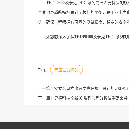
THDP0400及泰克THDP系列高压差分探
个看似矛盾的指标做到了极佳的平衡，是工业电力
头，确保工程师拥有可靠的测试精度、稳定的安全
如您想深入了解
THDP0400及泰克THDP
Tag：
高压差分探头
上一篇：
安立公司推出面向高速接口设计的CXL® 2.0
下一篇：
是德科技全新 X 系列信号分析仪重磅来袭