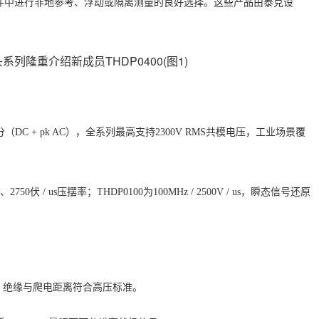
件中进行非地参考、浮动或隔离测量的良好选择。这些产品由泰克设
V差分（DC + pk AC），全系列最高支持2300V RMS共模电压，工业场景覆
2750伏 / us压摆率；THDP0100为100MHz / 2500V / us，瞬态信号还原
，绝缘与爬电距离符合高压标准。