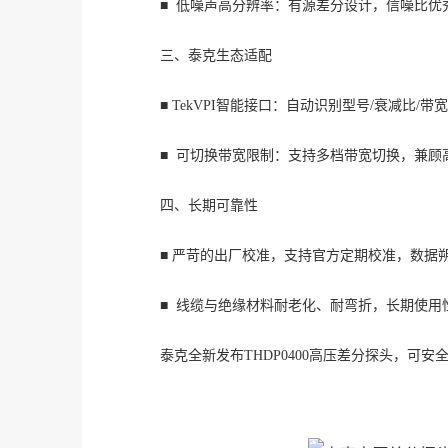
■
低噪声高分辨率：
有源差分设计，信噪比优
三
、
泰克生态适配
■
TekVPI智能接口：
自动识别型号
/衰减比/
■
可切换带宽限制：
支持多档带宽切换，兼顾
四
、
长期可靠性
■
严苛的出厂校准，支持官方定期校准，数据
■
线缆与绝缘材料耐老化、耐弯折，长期使用
泰克全新发布
THDP0400高压差分探头，可安