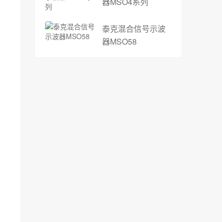
器MSO4系列
泰克混合信号示波
器MSO58