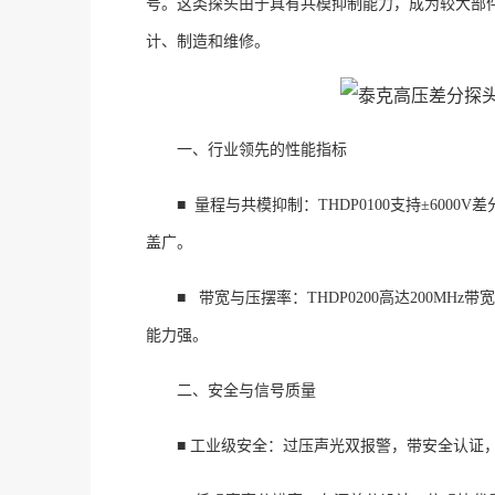
号。这类探头由于具有共模抑制能力，成为较大部
计、制造和维修。
一
、
行业领先的性能指标
■
量程与共模抑制：
THDP0100支持±6000
盖广。
■
带宽与压摆率：
THDP0200高达200MHz带宽、
能力强。
二
、
安全与信号质量
■
工业级安全：
过压声光双报警，带安全认证