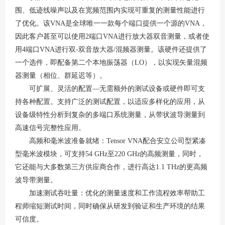
围、低迹线噪声以及在宽频范围内实现可重复的测量性能进行
了优化。该VNA是全球唯一一款每个端口提供一个源的VNA，
因此客户甚至可以使用2端口VNA进行放大器双音测量，或者使
用4端口VNA进行双-双音放大器/混频器测量。该硬件还提供了
一个选件，即配备第二个本地振荡器（LO），以实现矢量混频
器测量（相位、群延迟等）。
可扩展、灵活的配置
—无需额外的测试设备或硬件即可支
持各种配置。支持广泛的测试配置，以适应多样化的应用，从
设备级特性分析到复杂的多端口系统测量，从带状波导测量到
高速信号完整性应用。
高频和毫米波准备就绪：
Tensor VNA配合安立公司型紧凑
型毫米波模块，可支持54 GHz至220 GHz的高频测量，同时，
它还能与大多数第三方供应商合作，进行高达1.1 THz的更高频
波导带测量。
加速测试吞吐量：优化的测量速度和工作流程效率帮助工
程师缩短测试时间，同时确保从研发到验证和生产环境的结果
可信度。