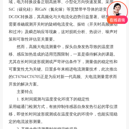
域，电力转换设备正朝高效率、小型化方向快速发展。采用
SiC（碳化硅）和GaN（氮化镓）等宽禁带半导体的逆变器、
DC/DC转换器，其高频化与大电流化趋势日益显著。研发人员
需要准确观测开关时的陡峭电流变化、振铃（开关时高频振动
和过冲）及瞬态响应等现象，这对损耗分析、热设计、噪声对
策和可靠性评估至关重要。
然而，高频大电流测量中，探头自身发热导致的温度漂
移、感应加热造成的适用范围限制，一直是亟待解决的课题。
尤其在长时间波形观测或严苛评估条件下，测量值的稳定性和
可重复性尤为关键。日置多年来精进电流测量技术，此次推出
的
CT6704/CT6705正是为应对新一代高频、大电流测量需求而
开发的解决方案。
主要特点
1. 长时间观测与温度变化环境下的稳定性
采用磁通门检测方式，有效抑制传感器自身发热引起的零位漂
移，即使长时间波形观测或在温度变化的环境中，也能实现稳
定的电流波形测量。