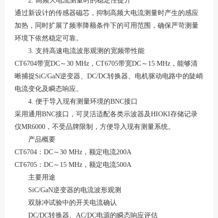
2. 高频大电流测量时的稳定性提升
通过新设计的传感器磁芯，抑制高频大电流测量时产生的感应
加热，同时扩展了频率降额条件下的可用范围，确保严苛测量
环境下依然稳定可靠。
3. 支持高速电流波形观测的宽频带性能
CT6704带宽DC～30 MHz，CT6705带宽DC～15 MHz，能够清
晰捕捉SiC/GaN逆变器、DC/DC转换器、电机驱动电路中的陡峭
电流变化及瞬态响应。
4. 便于导入现有测量环境的BNC接口
采用通用
BNC接口，可灵活适配各类示波器及HIOKI存储记录
仪MR6000，不受品牌限制，方便导入现有测量系统。
产品概要
CT6704：DC～30 MHz，额定电流200A
CT6705：DC～15 MHz，额定电流500A
主要用途
SiC/GaN逆变器的电流波形观测
双脉冲试验中的开关电流确认
DC/DC转换器、AC/DC电源的瞬态响应评估