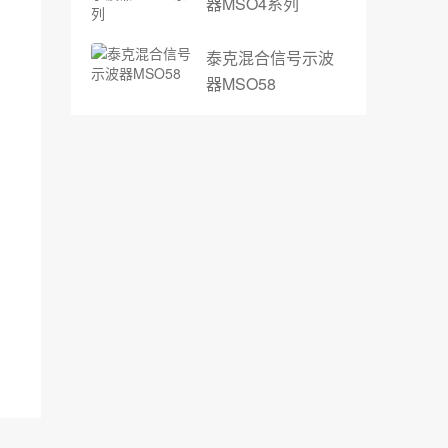
器MSO4系列
泰克混合信号示波
器MSO58