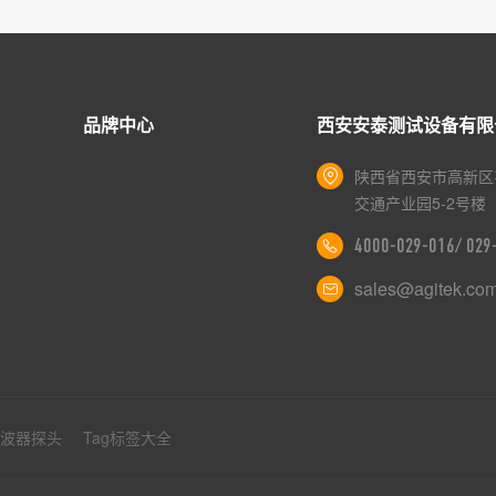
品牌中心
西安安泰测试设备有限
陕西省西安市高新区
交通产业园5-2号楼
4000-029-016/ 02
sales@agitek.co
示波器探头
Tag标签大全