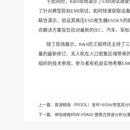
于此同时，R&S现场演示了EMI测试速度
了针对典型民标EMI测试，如何快速获取设备的辐射
联合演示，验证其高压ESD发生器ESDEX的脉
合解决方案旨在应对最新的IEC、汽车、军
除了现场展示，R&S的工程师还主持了三场
量的最新修订、无人机在人口密集区域带来的挑战
组织的技术参观，参与者有机会实地考察EM
上一篇：
普源精电（RIGOL）发布16GHz带宽高
下一篇：
坤恒顺维KSW-VSA02 便携式频谱分析仪