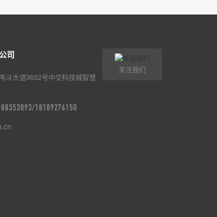
公司
关注我们
韦斗大道3652号中交科技城智慧
9-88353093/18189276150
m.cn